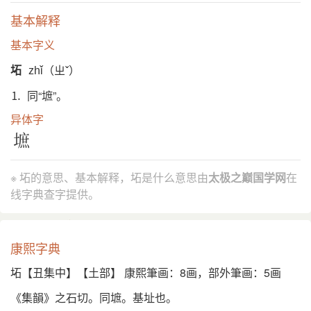
基本解释
基本字义
坧
zhǐ（ㄓˇ）
⒈ 同“墌”。
异体字
墌
※ 坧的意思、基本解释，坧是什么意思由
太极之巅国学网
在
线字典查字提供。
康熙字典
坧【丑集中】【土部】 康熙筆画：8画，部外筆画：5画
《集韻》之石切。同墌。基址也。