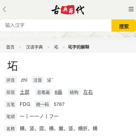
首页
汉语字典
坧
坧字的解释
坧
zhǐ
ㄓˇ
拼音
注音
土部
8画
左右
部首
总笔画
结构
FDG
5767
五笔
统一码
一丨一一ノ丨フ一
笔顺
横、竖、提、横、撇、竖、横折、横
名称