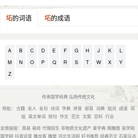
坧
的词语
坧
的成语
A
B
C
D
E
F
G
H
J
K
L
M
N
O
P
Q
R
S
T
W
X
Y
Z
传承国学经典 弘扬传统文化
导航：
古籍
名人
名句
诗词
字典
拼音
部首
词典
组词
成语
词
组
英文单词
短句
作文
范文
文案
百科
行业
友情链接：
周易
易经
代理招生
非物质文化遗产
查字典
精雕图
易学网
国学网
抖音运营
雕龙客
雕塑
河北生活网
好书推荐
经典范文
石家庄点