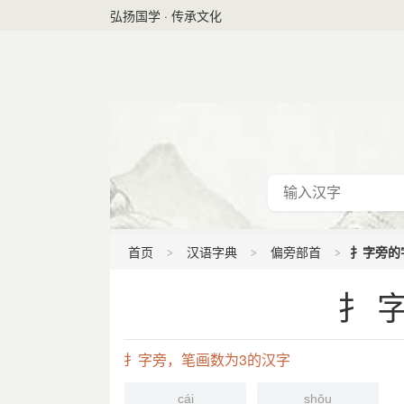
弘扬国学 · 传承文化
首页
汉语字典
偏旁部首
扌字旁的字
扌字
扌字旁，笔画数为3的汉字
cái
shǒu