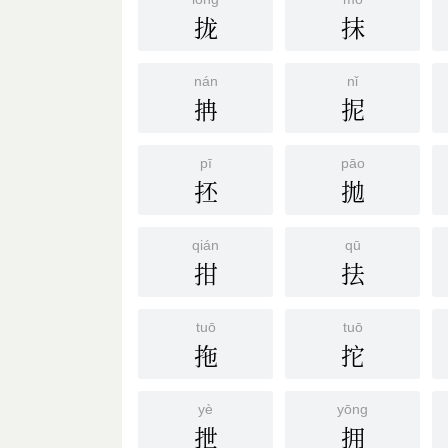
拢
抹
nán
nǐ
抩
抳
pī
pāo
抷
拋
qián
qū
拑
抾
tuō
tuō
拖
拕
yè
yōng
抴
拥