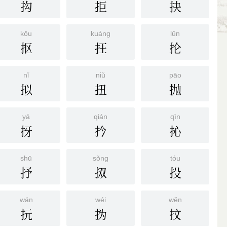
抅
拒
抉
kōu
kuáng
lūn
抠
抂
抡
nǐ
niǔ
pāo
拟
扭
抛
yá
qián
qìn
㧎
扲
抋
shū
sǒng
tóu
抒
㧐
投
wán
wéi
wěn
抏
㧑
抆