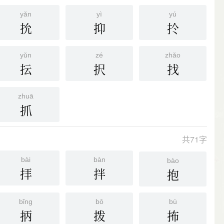
yǎn
yì
yú
抁
抑
扵
yǔn
zé
zhǎo
抎
択
找
zhuā
抓
共71字
bài
bàn
bào
拝
拌
抱
bǐng
bō
bù
抦
拨
抪