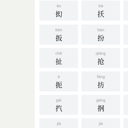
ǎo
bā
抝
扷
bān
bàn
扳
扮
chě
qiāng
扯
抢
è
fǎng
扼
㧍
gài
gāng
㧉
㧏
jiā
jiá