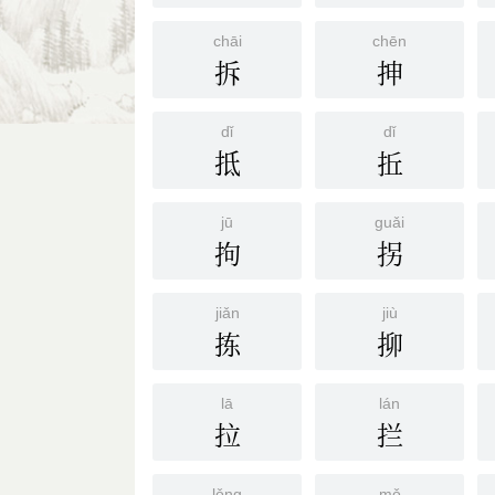
chāi
chēn
拆
抻
dǐ
dǐ
抵
拞
jū
guǎi
拘
拐
jiǎn
jiù
拣
㧕
lā
lán
拉
拦
lǒng
mǒ