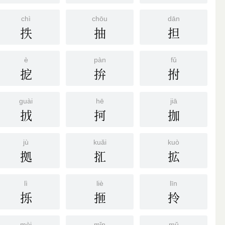
chì
chōu
dān
抶
抽
担
è
pàn
fǔ
㧖
拚
拊
guài
hē
jiā
㧔
抲
拁
jù
kuǎi
kuò
拠
㧟
拡
lì
liè
līn
㧰
㧜
拎
mèi
mǐn
mǔ