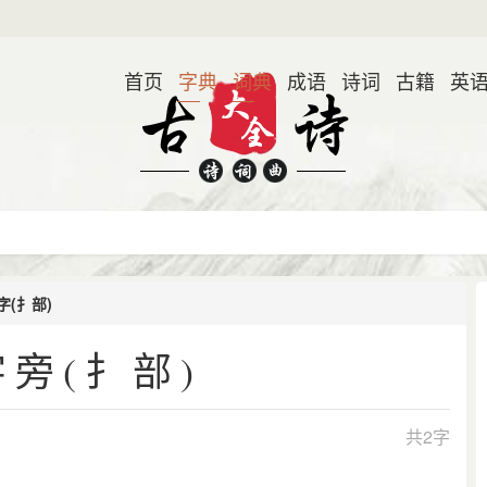
首页
字典
词典
成语
诗词
古籍
英
(扌部)
旁(扌部)
共2字