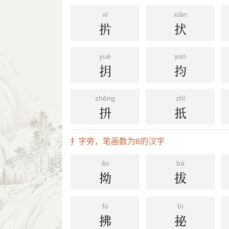
xī
xiǎn
扸
㧋
yuè
yún
抈
抣
zhěng
zhǐ
抍
扺
扌字旁，笔画数为8的汉字
ǎo
bá
拗
拔
fú
bì
拂
㧙