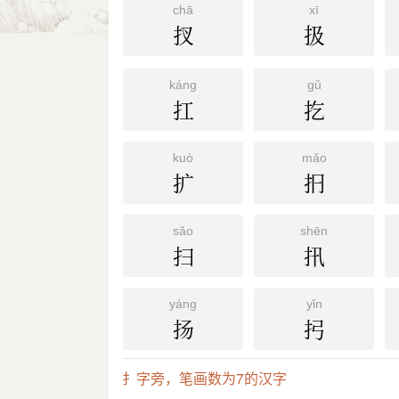
chā
xī
扠
扱
káng
gǔ
扛
扢
kuò
mǎo
扩
㧇
sǎo
shēn
扫
扟
yáng
yǐn
扬
㧈
扌字旁，笔画数为7的汉字