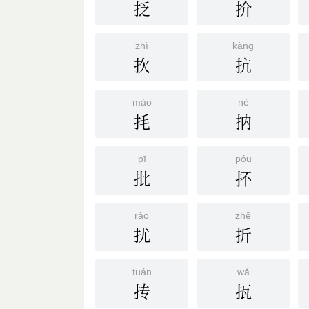
抸
扴
zhì
kàng
扻
抗
mào
nè
㧌
抐
pī
póu
批
抔
rǎo
zhē
扰
折
tuán
wǎ
抟
㧚