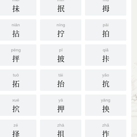
抺
抿
拇
niān
níng
pāi
拈
拧
拍
pēng
pī
qiǎ
抨
披
拤
tuò
tái
yǎo
拓
抬
抭
xué
yā
yāng
㧒
押
抰
zé
zhā
zhǎ
择
抯
拃