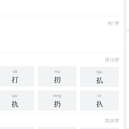
共1字
共10字
dǎ
mù
fǎn
打
㧅
払
qiú
rēng
rù
扏
扔
扖
共25字