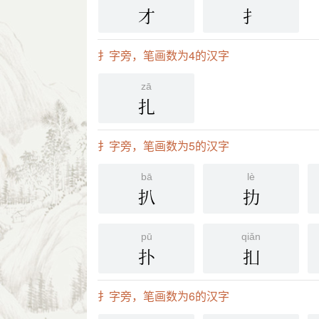
才
扌
扌字旁，笔画数为4的汉字
zā
扎
扌字旁，笔画数为5的汉字
bā
lè
扒
扐
pū
qiǎn
扑
㧄
扌字旁，笔画数为6的汉字