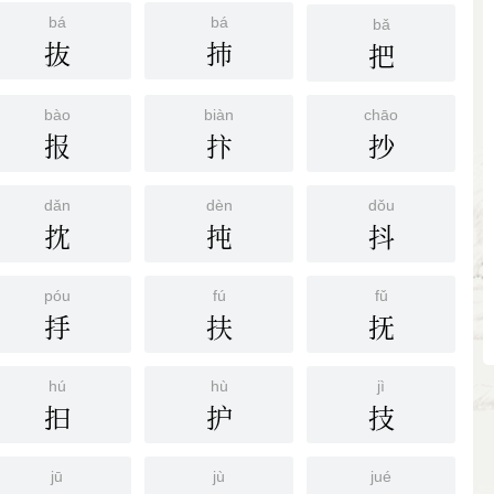
bá
bá
bǎ
抜
㧊
把
bào
biàn
chāo
报
抃
抄
dǎn
dèn
dǒu
抌
扽
抖
póu
fú
fǔ
抙
扶
抚
hú
hù
jì
抇
护
技
jū
jù
jué