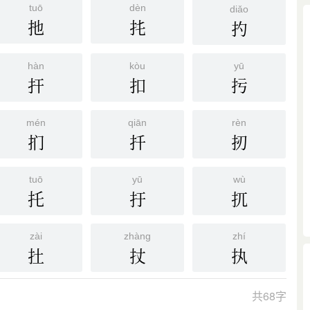
tuō
dèn
diǎo
扡
扥
扚
hàn
kòu
yū
扞
扣
扝
mén
qiān
rèn
扪
扦
扨
tuō
yū
wù
托
扜
扤
zài
zhàng
zhí
扗
扙
执
共68字