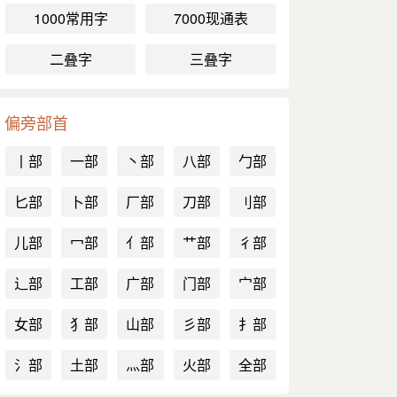
1000常用字
7000现通表
二叠字
三叠字
偏旁部首
丨部
一部
丶部
八部
勹部
匕部
卜部
厂部
刀部
刂部
儿部
冖部
亻部
艹部
彳部
辶部
工部
广部
门部
宀部
女部
犭部
山部
彡部
扌部
氵部
土部
灬部
火部
全部