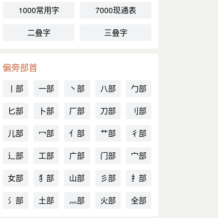
1000常用字
7000现通表
二叠字
三叠字
偏旁部首
丨部
一部
丶部
八部
勹部
匕部
卜部
厂部
刀部
刂部
儿部
冖部
亻部
艹部
彳部
辶部
工部
广部
门部
宀部
女部
犭部
山部
彡部
扌部
氵部
土部
灬部
火部
全部