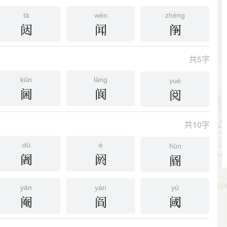
tà
wén
zhèng
闼
闻
䦶
共5字
kǔn
làng
yuè
阃
阆
阅
共10字
dū
è
hūn
阇
阏
阍
yān
yán
yù
阉
阎
阈