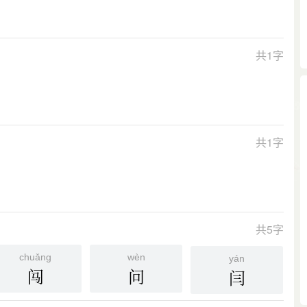
共1字
共1字
共5字
chuǎng
wèn
yán
闯
问
闫