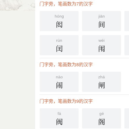
门字旁，笔画数为7的汉字
hóng
jiān
闳
间
rùn
wéi
闰
闱
门字旁，笔画数为8的汉字
nào
zhá
闹
闸
门字旁，笔画数为9的汉字
fá
gé
阀
阁