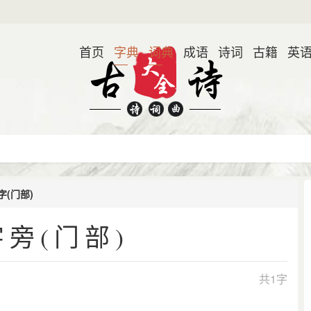
首页
字典
词典
成语
诗词
古籍
英
(门部)
旁(门部)
共1字