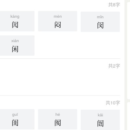
共8字
kàng
mèn
mǐn
闶
闷
闵
xián
闲
共2字
共10字
guī
hé
kǎi
闺
阂
闿