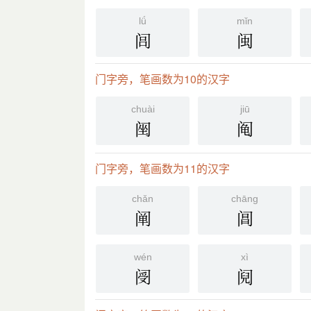
lǘ
mǐn
闾
闽
门字旁，笔画数为10的汉字
chuài
jiū
䦷
阄
门字旁，笔画数为11的汉字
chǎn
chāng
阐
阊
wén
xì
阌
阋