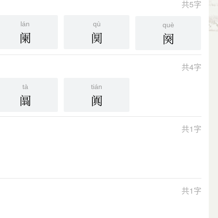
共5字
lán
qù
què
阑
阒
阕
共4字
tà
tián
阘
阗
共1字
共1字