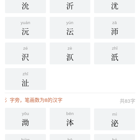
沇
沂
沋
yuán
yún
zā
沅
沄
沞
zé
zè
zhǐ
沢
㳁
汦
zhǐ
沚
氵字旁，笔画数为8的汉字
共83字
yōu
bēn
mì
泑
泍
泌
biàn
bō
bó