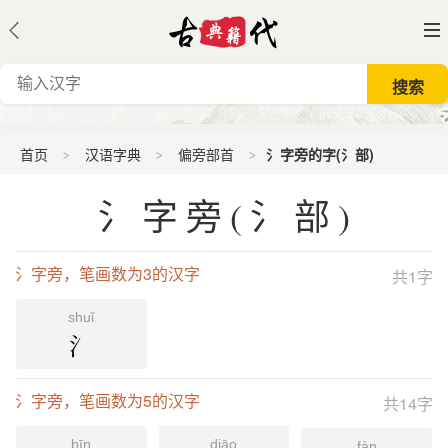
首页
汉语字典
偏旁部首
氵字旁的字(氵部)
氵字旁(氵部)
氵字旁，笔画数为3的汉字
共1字
shuǐ
氵
氵字旁，笔画数为5的汉字
共14字
bīn
diāo
fàn