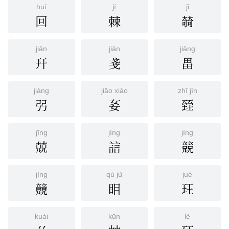
huí
jí
jǐ
回
棘
㚡
jiān
jiān
jiāng
幵
戔
畕
jiàng
jiāo xiáo
zhī jìn
弜
㚣
臸
jīng
jìng
jìng
兢
誩
競
jìng
qú jù
jué
竸
䀠
玨
kuài
kūn
lè