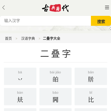
首页
汉语字典
二叠字大全
二叠字
bā
bái jiǎo
bǎn
丷
㿟
㸞
bàn
bāo
bǐ
㚘
闁
比