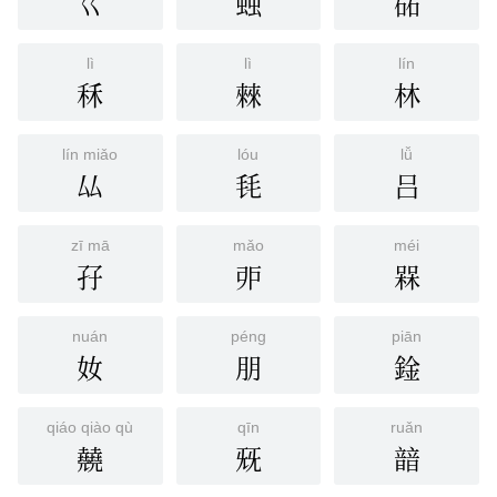
巜
䖵
砳
lì
lì
lín
秝
㯤
林
lín miǎo
lóu
lǚ
厸
㲎
吕
zī mā
mǎo
méi
孖
戼
槑
nuán
péng
piān
奻
朋
鍂
qiáo qiào qù
qīn
ruǎn
㚁
兓
䪭