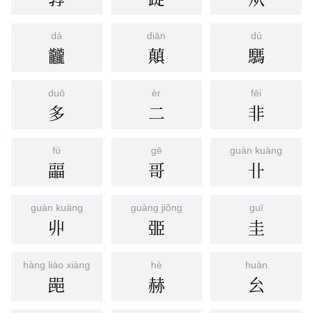
dá
diān
dú
龖
㒹
騳
duō
èr
fēi
多
二
非
fù
gē
guàn kuàng
㽬
哥
卝
guàn kuàng
guàng jiǒng
guī
丱
臦
圭
hàng liáo xiàng
hè
huàn
䣈
赫
㕕