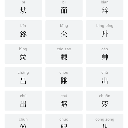
bǐ
bì
biàn
夶
皕
辡
bīn
bīng
bìng bīng
豩
仌
幷
bìng
cáo zāo
cǎo
竝
㯥
艸
chāng
chóu
chū
昌
雔
出
chū
chú
chuǎn
岀
芻
㱛
chún
chuò
cóng zòng
㝇
踀
从