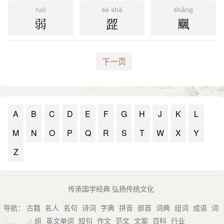
ruò
sè shà
shǎng
弱
歰
䬕
下一页
A
B
C
D
E
F
G
H
J
K
L
M
N
O
P
Q
R
S
T
W
X
Y
Z
传承国学经典 弘扬传统文化
导航：
古籍
名人
名句
诗词
字典
拼音
部首
词典
组词
成语
词
组
英文单词
短句
作文
范文
文案
百科
行业