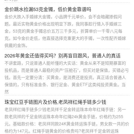
金价跳水捡漏53克金镯，低价黄金靠谱吗
金价大跌入手婚嫁大金镯，小品牌千元单价，会不会暗藏掺假问
题。最近实物黄金价格出现明显下跌，我同事趁行情入手婚嫁三
金，53克的黄金手镯总价五万三千多元，折算单价一千零八元每
克。如今金价走低，他直接选择克重更大的手镯，一次性配齐婚嫁
佩戴的金饰。
2026年黄金还值得买吗？别再盲目跟风，普通人的真话
不讲套路，只说普通人能听懂的大实话：黄金从来不是短期暴富的
投机品，而是普通人最稳的资产“压舱石”，但买对是保值，买错必亏
钱。首先一定要分清：买黄金，是消费还是投资。真正适合普通人
保值的，只有标准金条、银行足金、黄金ETF这类纯投资黄金。当
然
珠宝红豆手链图片及价格,老凤祥红绳手链多少钱
老凤祥红绳手链多少钱老凤祥千足金转运珠本命年红绳手链：另一
款老凤祥的千足金转运珠本命年红绳24k黄金手链，价格约为255
元。基础款价格：老凤祥同款24K黄金转运珠手链，男女款一共的价
格约为147元。红绳手链黄金的价格贵吗?老凤祥千足金转运珠