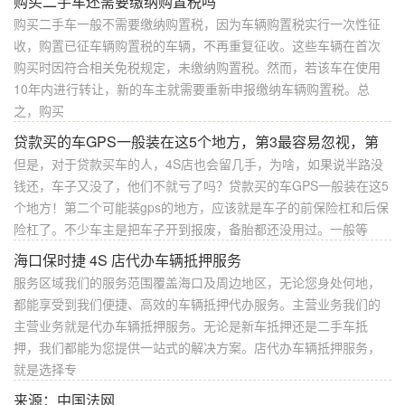
购买二手车还需要缴纳购置税吗
购买二手车一般不需要缴纳购置税，因为车辆购置税实行一次性征
收，购置已征车辆购置税的车辆，不再重复征收。这些车辆在首次
购买时因符合相关免税规定，未缴纳购置税。然而，若该车在使用
10年内进行转让，新的车主就需要重新申报缴纳车辆购置税。总
之，购买
贷款买的车GPS一般装在这5个地方，第3最容易忽视，第
但是，对于贷款买车的人，4S店也会留几手，为啥，如果说半路没
钱还，车子又没了，他们不就亏了吗？贷款买的车GPS一般装在这5
个地方！第二个可能装gps的地方，应该就是车子的前保险杠和后保
险杠了。不少车主是把车子开到报废，备胎都还没用过。一般等
海口保时捷 4S 店代办车辆抵押服务
服务区域我们的服务范围覆盖海口及周边地区，无论您身处何地，
都能享受到我们便捷、高效的车辆抵押代办服务。主营业务我们的
主营业务就是代办车辆抵押服务。无论是新车抵押还是二手车抵
押，我们都能为您提供一站式的解决方案。店代办车辆抵押服务，
就是选择专
来源：中国法网