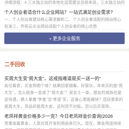
详细流程：4.三水独立站的本地化运营建议总结来说，三水独立站的
个人创业者适合什么企业网站？一站式满足创业需求?
一、个人创业者建站核心需求解析二、个人创业者适配的网站核心
标准三、乔拓云企业网站适配个人创业者的核心优势
+ 更多企业服务
二手回收
买周大生变“周大金”，这戒指难道是买一送一的“
各位看官，买金饰图个啥？结果回家细看，好家伙，本来买的是“周
大生”，怎么摇身一变成了“周大金”？吴女士一查，朋友的戒指也是
这待遇，俩人拿着“李鬼”当“李逵”买，这谁心里能痛快？您店里卖的
是周大生，货品却是周大金，这叫货不对板。您以后买首饰，
老凤祥黄金价格多少一克？今日老凤祥金价查询(2026
贵重金属黄金，人类对其开发利用由来已久。现在，黄金用途持续