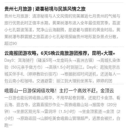
贵州七月旅游 | 避暑秘境与民族风情之旅
贵州七月旅游：清凉秘境与人文风情的完美邂逅七月贵州的气候与
旅行优势此时正值丰水期，黄果树瀑布进入全年最佳观赏季，荔波
小七孔碧波荡漾，梵净山云海翻腾，是避暑与摄影的黄金时段。黄
果树瀑布群震撼之旅荔波小七孔秘境探幽贵州地形复杂景点分散，
超过90
云南报团游攻略，6天5晚云南旅游团推荐，昆明+大理+
Day3：洱海骑行（磻溪S弯→龙龛码头→喜洲古镇）→周城扎染体
验（50元亲手做方巾）→高铁1.5小时到丽江。Day6：逛独克宗古
城买伴手礼（婷婷教砍价技巧）→根据航班时间送机，还送每人一
包云南小粒咖啡。交通避雷：丽江到大理别坐黑车，婷婷的团
峨眉山一日游保姆级攻略！主打一个高效不赶，金顶云
一日游也能玩转峨眉山精华，不用早起卷到爆，还能打卡金顶、看
云海、逛古寺，这篇直接抄作业～高铁峨眉山站→报国寺（20分
钟）→坐景区观光车→雷洞坪（1.5小时）→坐金顶索道→金顶（2
小时）→原路返回→山脚吃美食峨眉山管理超严，逃票会被拦，白
跑一