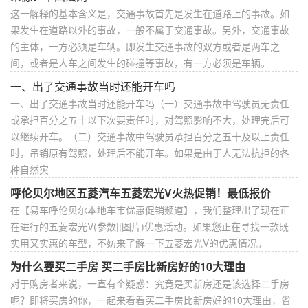
这一解释的基本含义是，交通事故首先是发生在道路上的事故。如
果发生在道路以外的事故，一般不属于交通事故。另外，交通事故
的主体，一方必须是车辆。即发生交通事故的双方或者是两车之
间，或者是人车之间发生的碰撞等事故，有一方必须是车辆。
一、出了交通事故当时还能开车吗
一、出了交通事故当时还能开车吗（一）交通事故中驾驶员无责任
或承担百分之五十以下次要责任时，对驾照影响不大，处理完后可
以继续开车。（二）交通事故中驾驶员承担百分之五十及以上责任
时，吊销原有驾照，处理后不能开车。如果是由于人无法抗拒的各
种自然灾
呼伦贝尔地区五菱汽车五菱宏光V火热促销！最低报价
在【易车呼伦贝尔本地车市优惠促销频道】，我们整理出了现在正
在进行的五菱宏光V(参数||图片)优惠活动。如果您正在寻找一款既
实用又实惠的车型，不妨来了解一下五菱宏光V的优惠情况。
为什么要买二手房 买二手房比新房好的10大理由
对于购房者来说，一直有个疑惑：究竟是买新房还是该选择二手房
呢？即将买房的你，一起来看看买二手房比新房好的10大理由，省