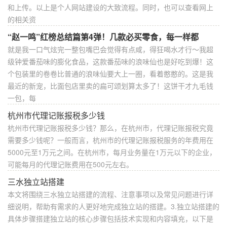
和上传。以上是个人网站建设的大致流程。同时，也可以查看网上
的相关资
“赵一鸣”红榜总结篇第4弹！几款必买零食，每一样都
就是我一口气炫完一整包嘴巴会觉得有点咸，得狂喝水才行～我超
级钟爱番茄味的膨化食品，这款番茄味的浪味仙也是好吃到爆！这
个包装里的卷卷比普通的浪味仙要大上一圈，看着憨憨的。这是我
最近的新宠，比面包店里卖的扁可颂划算太多了！这饼干才九毛钱
一包，每
杭州市代理记账报税多少钱
杭州市代理记账报税多少钱？那么，在杭州市，代理记账报税究竟
需要多少钱呢？一般而言，杭州市的代理记账报税服务的年费用在
5000元至1万元之间。在杭州市，每月业务量在1万元以下的企业，
可能每月的代理记账费用在500元左右。
三水独立站搭建
本文将围绕三水独立站搭建的流程、注意事项以及常见问题进行详
细说明，帮助有需求的人更好地完成独立站的搭建。3.独立站搭建的
具体步骤搭建独立站的核心步骤包括技术实现和内容填充，以下是