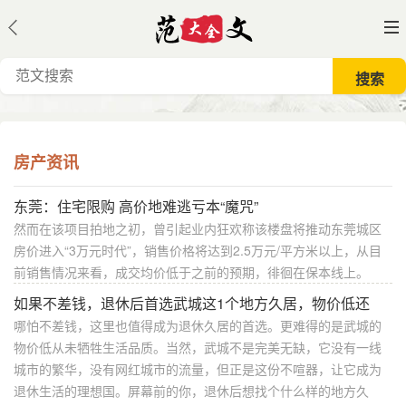
房产资讯
东莞：住宅限购 高价地难逃亏本“魔咒”
然而在该项目拍地之初，曾引起业内狂欢称该楼盘将推动东莞城区
房价进入“3万元时代”，销售价格将达到2.5万元/平方米以上，从目
前销售情况来看，成交均价低于之前的预期，徘徊在保本线上。
如果不差钱，退休后首选武城这1个地方久居，物价低还
哪怕不差钱，这里也值得成为退休久居的首选。更难得的是武城的
物价低从未牺牲生活品质。当然，武城不是完美无缺，它没有一线
城市的繁华，没有网红城市的流量，但正是这份不喧器，让它成为
退休生活的理想国。屏幕前的你，退休后想找个什么样的地方久