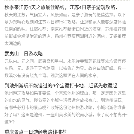
秋季来江苏4天之旅最佳路线，江苏4日亲子游玩攻略，
秋天的江苏，气候宜人，风景如画，是亲子游玩的绝佳选择。以下
是为您精心规划的江苏四日游行程攻略，让您和家人能够深度体验
江南的韵味。住宿推荐：南京推荐新街口附近的酒店，苏州推荐观
前街或金鸡湖附近的酒店，扬州推荐瘦西湖附近的酒店，无锡推荐
太湖边的
武夷山二日游攻略
元以内。元之间。武夷宫和星村。永乐禅寺和莲花峰等处均设有停
车场。元。遨游于天宫琼阁。以铁象岩为界。故名曰隐屏峰。数一
数溪水有没有绕九个弯。观赏这飘洒在人间的水帘。
到池州游玩不能错过的9个宝藏打卡地，赶紧先收藏起
池州游玩攻略如果非要说一个喜欢池州的理由，那一定是因为这里
的山水的灵气，慢节奏的小城生活很适合放松身心，到池州游玩，
有哪些必打卡的景点呢？收好这份池州旅游攻略，小城出游你准备
好了吗？这里是池州，一座山美水美的皖南小城，来了就不想离开~
这9个
重庆景点一日游经典路线推荐