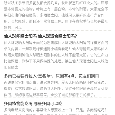
所以秋冬季节很多花友都会养几盆，长出状态后红红火火的。唐印
是非常喜光的植物，叶片上有一层白粉，非常的耐晒，大家完全不
用担心唐印会被晒伤，多晒晒太阳，植株可以更好的进行光合作
用，长势旺盛，而且还非常容易上色。唐印在春秋季节长势是最旺
盛的，可以
仙人球能晒太阳吗 仙人球适合晒太阳吗？
仙人球能晒太阳吗全面的为您讲解仙人球能晒太阳吗的绿植方面的
相关内容，一起跟随绿植迷网小编看看吧！仙人球能晒太阳吗仙人
球晒太阳刚种仙人球晒太阳刚种的仙人球不能晒太阳，它的生命力
比较顽强，刚种下不用做特殊的处理。换盆仙人球晒太阳仙人球放
阳台晒太
多肉已被强行拉入“黑名单”，原因有4点，花友们别再
再说伺候它的那点事，说它喜光吧，夏天太阳直晒俩小时就焦边，
得专门给它拉遮阳网，没晒到太阳吧，又徒长的跟窜天高的豆芽菜
似的，绿的跟路边野草没差，全没了当初那萌乎乎的样子。
多肉植物能吃吗 哪些多肉可以吃
多肉看起来肉肉的，非常让人想要咬上一口！只是，多肉能吃吗？