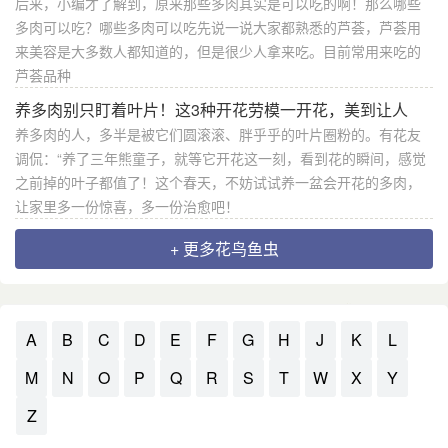
后来，小编才了解到，原来那些多肉其实是可以吃的啊！那么哪些
多肉可以吃？哪些多肉可以吃先说一说大家都熟悉的芦荟，芦荟用
来美容是大多数人都知道的，但是很少人拿来吃。目前常用来吃的
芦荟品种
养多肉别只盯着叶片！这3种开花劳模一开花，美到让人
养多肉的人，多半是被它们圆滚滚、胖乎乎的叶片圈粉的。有花友
调侃：“养了三年熊童子，就等它开花这一刻，看到花的瞬间，感觉
之前掉的叶子都值了！这个春天，不妨试试养一盆会开花的多肉，
让家里多一份惊喜，多一份治愈吧！
+ 更多花鸟鱼虫
A
B
C
D
E
F
G
H
J
K
L
M
N
O
P
Q
R
S
T
W
X
Y
Z