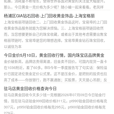
拓展，消耗量不断增长，使得世界各国对黄金的关注度大幅提升。
那么，今日黄金一克价格为多少呢？随小编一起来看看。老凤祥
杨浦区GIA钻石回收-上门回收黄金饰品-上海宝格丽
上海宝格丽项链回收二、上门回收黄金饰品这时，宝易埠的上门回
收黄金饰品服务就能为您解决烦恼。三、上海宝格丽项链回收然
而，当您想要更新自己的珠宝收藏，或者出于其他考虑需要出售宝
格丽项链时，宝易埠是您的理想选择。宝易埠黄金钻石珠宝回收，
以诚信为本
今日金价5月10日，黄金回收行情，国内珠宝店品牌黄金
金价破新高，品牌店贵得离谱，旧金卖不回价。可国内现货一直卡
在1036附近，差了60多。BIS今年一季度报告写了句实话：保险溢
价已固定进伦敦金定价公式里。这不是压金价，是把别的投资也拉
高了成本——你放银行，跑不赢通胀；买股票，天天提心吊胆；反
驻马店黄金回收价格查询今日
驻马店黄金回收今天多少钱一克根据2026年07月09日今日铂金行
情，现在驻马店铂金999回收价格311元，pt990铂金回收价格每克
307元，pt950铂金回收价格每克295元，pt900铂金回收价格每克
279元。