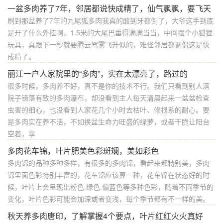
一盆多肉养了7年，邻居都说快成精了，仙气飘飘，要飞天
刷到那盆养了7年的九尾狐多肉我真的酸到牙都倒了，大爷这手到底
是开了什么外挂啊，1.5米的大尾巴垂得满满当当，中间摆个小狐狸
玩具，真跟下一秒就要腾云驾雾飞升似的，难怪邻居都调侃这是快
成精了。
丽江一户人家院里的“多肉”，实在太漂亮了，路过的
很多时候，多肉养不好，真不是你的技术不行。我们只看到别人满
院子错落有致的多肉瀑布，却没看到主人每天清晨起来一盆盆检查
虫害的细心，也没看到人家花几个小时去枯叶、修根系的耐心。要
是多肉实在养不活，不如换盆生命力旺盛的绿萝，或者干脆让阳台
空着，享
多肉花车锦，叶片肥美色彩斑斓，美如彩色
多肉锦的品种多种多样，有很多的多肉锦，看起来都特别美，多肉
锦里面色彩特别丰富的，花车锦应该算一种，花车锦在状态好的时
候，叶片上会呈现出粉色.绿色.偏蓝色等多种色彩，随着不同季节的
变化，叶片色彩可能会加深或者变浅，每个季节都有不一样的美。
秋天养多肉唐印，了解掌握4个要点，叶片红红火火真好