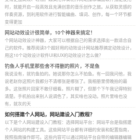
时，就能开启一段高效且充满创意的音乐创作之旅。从获取灵感的
伴奏资源，到利用软件进行智能编曲、填词、创作，每一个环节都
变得更加
网站动效设计很简单，10个神器来搞定！
个网站动效设计神器，大家可以根据自己的需求选择出一款适合自
己的软件。推荐阅读3个超好用的动效设计网站推荐搞定动效设计，
用这10个动效设计软件UI和UX的动效设计怎么做？
钓鱼人手机里那些舍不得删的照片，不是鱼
我说没有，就钓鱼拍的。她说那你怎么不拍鱼。有一回我问他，我
说老赵你这照片我都分不清哪张是哪张了。我相册里傍晚拍的最
多。这张照片回家不敢仔细看。照片糊了，但那个下午我记得特别
清楚。手机拍出来别人说调色了，其实啥也没动。照片里啥也没
有，就灰的天
如何搭建个人网站，网站建设入门教程？
以下是个人网站建设入门教程：选择网站平台：网站平台是指搭建
个人网站的构建工具。这些网站平台都有详细的安装和配置指南，
按照指南操作即可。这些内容可以通过网站平台自带的编辑器编辑