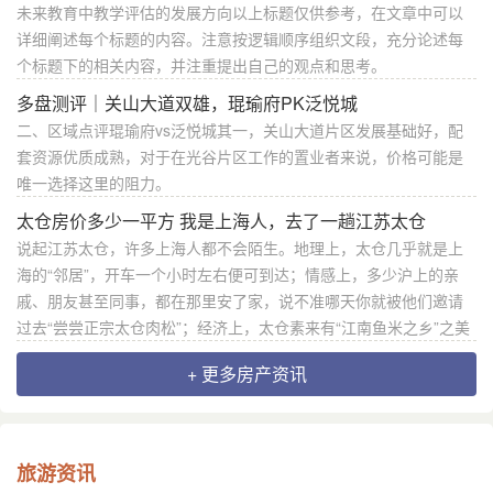
未来教育中教学评估的发展方向以上标题仅供参考，在文章中可以
详细阐述每个标题的内容。注意按逻辑顺序组织文段，充分论述每
个标题下的相关内容，并注重提出自己的观点和思考。
多盘测评｜关山大道双雄，琨瑜府PK泛悦城
二、区域点评琨瑜府vs泛悦城其一，关山大道片区发展基础好，配
套资源优质成熟，对于在光谷片区工作的置业者来说，价格可能是
唯一选择这里的阻力。
太仓房价多少一平方 我是上海人，去了一趟江苏太仓
说起江苏太仓，许多上海人都不会陌生。地理上，太仓几乎就是上
海的“邻居”，开车一个小时左右便可到达；情感上，多少沪上的亲
戚、朋友甚至同事，都在那里安了家，说不准哪天你就被他们邀请
过去“尝尝正宗太仓肉松”；经济上，太仓素来有“江南鱼米之乡”之美
+ 更多房产资讯
旅游资讯