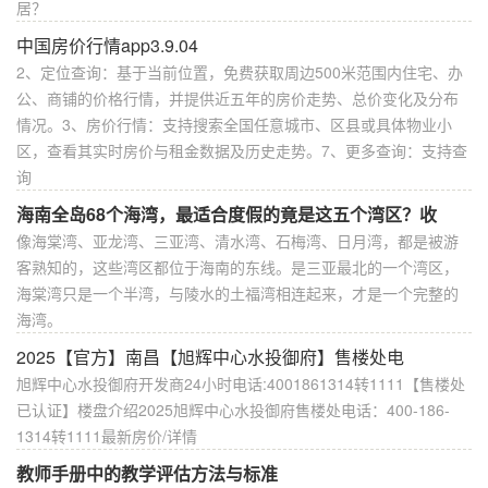
居？
中国房价行情app3.9.04
2、定位查询：基于当前位置，免费获取周边500米范围内住宅、办
公、商铺的价格行情，并提供近五年的房价走势、总价变化及分布
情况。3、房价行情：支持搜索全国任意城市、区县或具体物业小
区，查看其实时房价与租金数据及历史走势。7、更多查询：支持查
询
海南全岛68个海湾，最适合度假的竟是这五个湾区？收
像海棠湾、亚龙湾、三亚湾、清水湾、石梅湾、日月湾，都是被游
客熟知的，这些湾区都位于海南的东线。是三亚最北的一个湾区，
海棠湾只是一个半湾，与陵水的土福湾相连起来，才是一个完整的
海湾。
2025【官方】南昌【旭辉中心水投御府】售楼处电
旭辉中心水投御府开发商24小时电话:4001861314转1111【售楼处
已认证】楼盘介绍2025旭辉中心水投御府售楼处电话：400-186-
1314转1111最新房价/详情
教师手册中的教学评估方法与标准