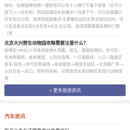
地址：在解放碑地图一搜就有可以去十八梯行下看下夜景（也可以
逛下八一好吃街）然后回酒店休息重庆一日游下午：可以在磁器口
打车到白公馆、渣滓洞逛逛看点:主要看抗战历史景点游玩时间：可
以在这景点玩到3点多至4点注:白公馆、渣滓洞需要提前预约门票
（关
北京大兴野生动物园攻略需要注意什么？
投喂车100元/人可体验投喂长颈鹿、斑马，需提前预约。步行区：
包含熊猫馆、金丝猴馆、火烈鸟岛等。一日游路线：入口→猛兽区
笼车/自驾→步行区熊猫馆→金丝猴馆→萌宠互动区→长颈鹿广场→
火烈鸟岛→出口。若时间充裕，可增加灵长类动物区和夜行动物馆
需
+ 更多旅游资讯
汽车资讯