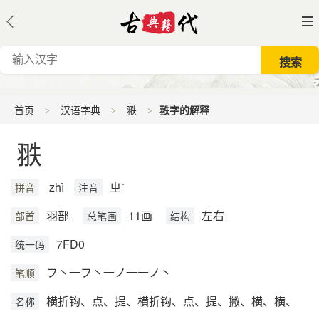
首页
汉语字典
翐
翐字的解释
翐
zhì
ㄓˋ
拼音
注音
羽部
11画
左右
部首
总笔画
结构
7FD0
统一码
フ丶一フ丶一ノ一一ノ丶
笔顺
横折钩、点、提、横折钩、点、提、撇、横、横、
名称