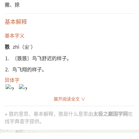
撇、捺
基本解释
基本字义
翐
zhì（ㄓˋ）
⒈ 〔翐翐〕鸟飞舒迟的样子。
⒉ 鸟飞翔的样子。
异体字
展开阅读全文 ∨
※ 翐的意思、基本解释，翐是什么意思由
太极之巅国学网
在
线字典查字提供。