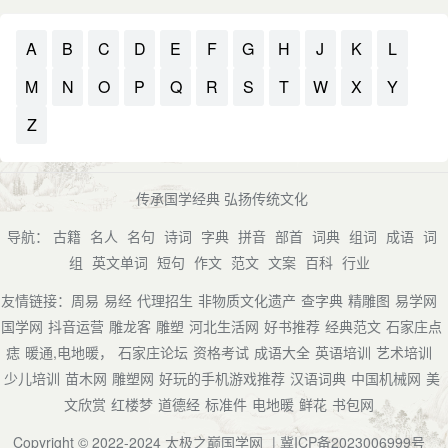
A
B
C
D
E
F
G
H
J
K
L
M
N
O
P
Q
R
S
T
W
X
Y
Z
传承国学经典 弘扬传统文化
导航：
古籍
名人
名句
诗词
字典
拼音
部首
词典
组词
成语
词
组
英文单词
短句
作文
范文
文案
百科
行业
友情链接：
周易
易经
代理招生
非物质文化遗产
查字典
精雕图
易学网
国学网
抖音运营
雕龙客
雕塑
河北生活网
好书推荐
经典范文
石家庄点
痣
暖通,电地暖，
石家庄论坛
资格考试
成语大全
英语培训
艺术培训
少儿培训
苗木网
雕塑网
好玩的手机游戏推荐
汉语词典
中国机械网
美
文欣赏
红楼梦
道德经
标准件
电地暖
鲜花
书包网
Copyright © 2022-2024
太极之巅国学网
|
冀ICP备2023006999号