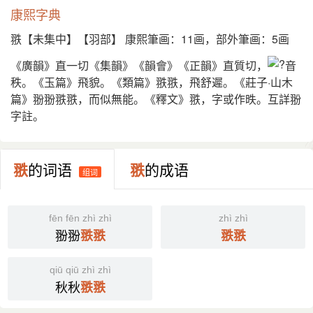
康熙字典
翐【未集中】【羽部】 康熙筆画：11画，部外筆画：5画
《廣韻》直一切《集韻》《韻會》《正韻》直質切，
音
秩。《玉篇》飛貌。《類篇》翐翐，飛舒遲。《莊子·山木
篇》翂翂翐翐，而似無能。《釋文》翐，字或作昳。互詳翂
字註。
翐
的词语
翐
的成语
组词
fēn fēn zhì zhì
zhì zhì
翂翂
翐
翐
翐
翐
qiū qiū zhì zhì
秋秋
翐
翐