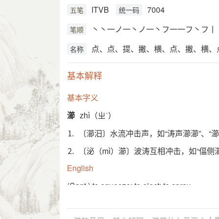
ITVB
7004
五笔
统一码
丶丶一ノ一丶ノ一丶フ一一フ丶フ丨
笔顺
点、点、提、撇、横、点、撇、横、
名称
基本解释
基本字义
瀄
zhì（ㄓˋ）
⒈ 〔瀄汨〕水流冲击声，如“涛声瀄瀄”、“瀄
⒉ 〔泌（
）瀄〕波涛互相冲击，如“偪侧瀄
mì
English
(Cant.) to squeeze; to eject; to spray