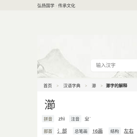
弘扬国学 · 传承文化
首页
汉语字典
瀄
瀄字的解释
瀄
zhì
ㄓˋ
拼音
注音
氵部
16画
左右
部首
总笔画
结构