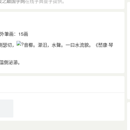
极之巅国学网
在线字典查字提供。
外筆画：15画
側瑟切，
音櫛。瀄汨，水聲。一曰水流貌。《嵆康·琴
偪側泌瀄。