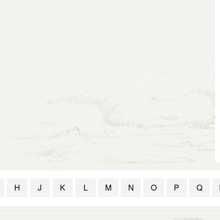
H
J
K
L
M
N
O
P
Q