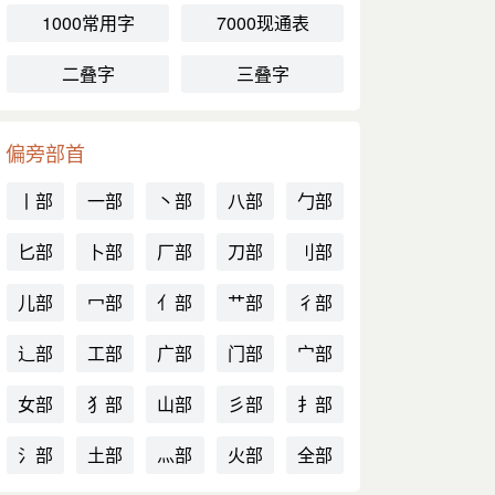
1000常用字
7000现通表
二叠字
三叠字
偏旁部首
丨部
一部
丶部
八部
勹部
匕部
卜部
厂部
刀部
刂部
儿部
冖部
亻部
艹部
彳部
辶部
工部
广部
门部
宀部
女部
犭部
山部
彡部
扌部
氵部
土部
灬部
火部
全部