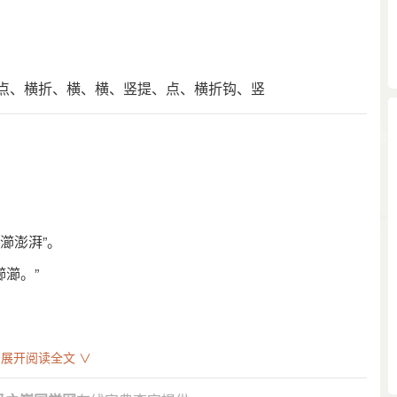
点、横折、横、横、竖提、点、横折钩、竖
瀄澎湃”。
瀄。”
展开阅读全文 ∨