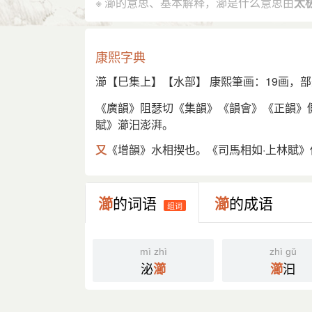
※ 瀄的意思、基本解释，瀄是什么意思由
太
康熙字典
瀄【巳集上】【水部】 康熙筆画：19画，部
《廣韻》阻瑟切《集韻》《韻會》《正韻》
賦》瀄汨澎湃。
又
《增韻》水相揳也。《司馬相如·上林賦》
瀄
的词语
瀄
的成语
组词
mì zhì
zhì gǔ
泌
汩
瀄
瀄