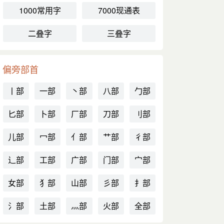
1000常用字
7000现通表
二叠字
三叠字
偏旁部首
丨部
一部
丶部
八部
勹部
匕部
卜部
厂部
刀部
刂部
儿部
冖部
亻部
艹部
彳部
辶部
工部
广部
门部
宀部
女部
犭部
山部
彡部
扌部
氵部
土部
灬部
火部
全部