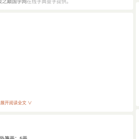
极之巅国学网
在线字典查字提供。
展开阅读全文 ∨
石)；砧声(捣衣声)。又指
外筆画：5画