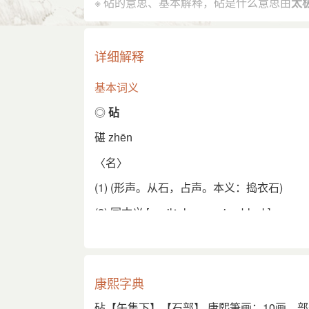
anvil、hammering block
※ 砧的意思、基本解释，砧是什么意思由
太
造字法
形声
详细解释
English
基本词义
anvil; flat stone; exe
◎
砧
碪
zhēn
〈名〉
(1) (形声。从石，占声。本义：捣衣石)
(2) 同本义 [anvil；hammering block]
秋至式清砧。——杜甫《捣衣》
(3) 又如：砧杵(捣衣石和棒槌)；砧石(捣衣
康熙字典
(4) 切物用的砧板
砧【午集下】【石部】 康熙筆画：10画，部