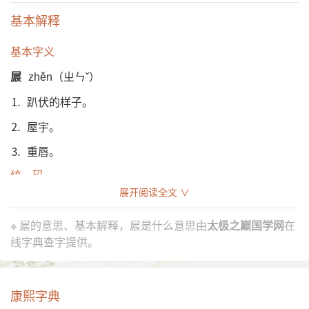
基本解释
基本字义
屒
zhěn（ㄓㄣˇ）
⒈ 趴伏的样子。
⒉ 屋宇。
⒊ 重唇。
统一码
展开阅读全文 ∨
屒字UNICODE编码U+5C52，10进制: 23634，UTF-32:
00005C52，UTF-8: E5 B1 92。
※ 屒的意思、基本解释，屒是什么意思由
太极之巅国学网
在
屒字位于中日韩统一表意文字（CJK Unified
线字典查字提供。
Ideographs）。
康熙字典