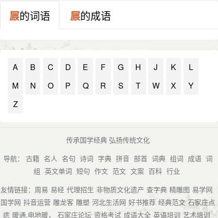
屒
的词语
屒
的成语
A
B
C
D
E
F
G
H
J
K
L
M
N
O
P
Q
R
S
T
W
X
Y
Z
传承国学经典 弘扬传统文化
导航：
古籍
名人
名句
诗词
字典
拼音
部首
词典
组词
成语
词
组
英文单词
短句
作文
范文
文案
百科
行业
友情链接：
周易
易经
代理招生
非物质文化遗产
查字典
精雕图
易学网
国学网
抖音运营
雕龙客
雕塑
河北生活网
好书推荐
经典范文
石家庄点
痣
暖通,电地暖，
石家庄论坛
资格考试
成语大全
英语培训
艺术培训