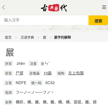
首页
汉语字典
屒
屒字的解释
屒
zhěn
ㄓㄣˇ
拼音
注音
尸部
10画
左上包围
部首
总笔画
结构
NDFE
5C52
五笔
统一码
フ一ノ一ノ一一フノ丶
笔顺
横折、横、撇、横、撇、横、横、竖提、撇、捺
名称