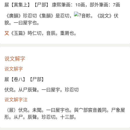
屒【寅集上】【尸部】 康熙筆画：10画，部外筆画：7画
《廣韻》珍忍切《集韻》是忍切，
音軫。《說文》伏
貌。一曰屋宇也。
又
《玉篇》時仁切，音辰。重脣也。
说文解字
说文解字
屒【卷八】【尸部】
伏皃。从尸辰聲。一曰屋宇。珍忍切
说文解字注
（屒）伏皃。未聞。一曰屋宇也。與宀部宸音義同。尸象屋
形。从尸。辰聲。珍忍切。十三部。