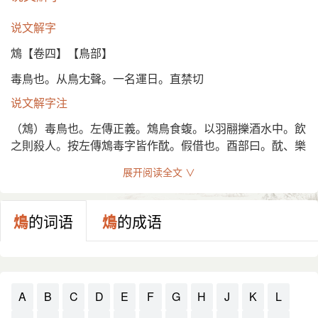
说文解字
鴆【卷四】【鳥部】
毒鳥也。从鳥冘聲。一名運日。直禁切
说文解字注
（鴆）毒鳥也。左傳正義。鴆鳥食蝮。以羽翮擽酒水中。飲
之則殺人。按左傳鴆毒字皆作酖。假借也。酉部曰。酖、樂
酒也。从鳥。冘聲。直禁切。古音在八部。一曰運日。一曰
展开阅读全文 ∨
猶一名也。廣雅云。雄曰運日。雌曰陰諧。淮南書云。暉日
知晏。陰諧知雨。
䲴
的词语
䲴
的成语
A
B
C
D
E
F
G
H
J
K
L