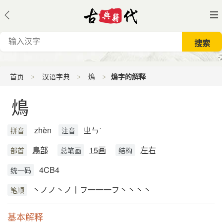
首页
汉语字典
䲴
䲴字的解释
䲴
zhèn
ㄓㄣˋ
拼音
注音
鳥部
15画
左右
部首
总笔画
结构
4CB4
统一码
丶ノノ丶ノ丨フ一一一フ丶丶丶丶
笔顺
基本解释