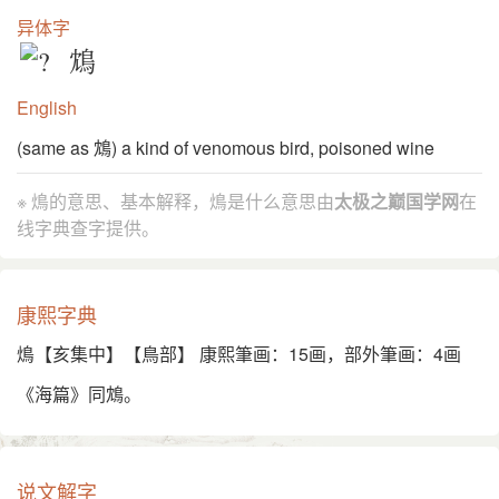
异体字
鴆
English
(same as 鴆) a kind of venomous bird, poisoned wine
※ 䲴的意思、基本解释，䲴是什么意思由
太极之巅国学网
在
线字典查字提供。
康熙字典
䲴【亥集中】【鳥部】 康熙筆画：15画，部外筆画：4画
《海篇》同鴆。
说文解字