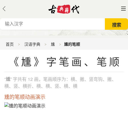
首页
汉语字典
尰
尰的笔顺
《尰》字笔画、笔顺
“
尰
” 字共有 12 画，笔画顺序为：横、撇、竖弯钩、撇、
横、竖、横折、横、横、竖、横、横
尰的笔顺动画演示