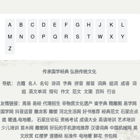
A
B
C
D
E
F
G
H
J
K
L
M
N
O
P
Q
R
S
T
W
X
Y
Z
传承国学经典 弘扬传统文化
导航：
古籍
名人
名句
诗词
字典
拼音
部首
词典
组词
成语
词
组
英文单词
短句
作文
范文
文案
百科
行业
友情链接：
周易
易经
代理招生
非物质文化遗产
查字典
精雕图
易学网
国学网
抖音运营
雕龙客
雕塑
河北生活网
好书推荐
经典范文
石家庄点
痣
暖通,电地暖，
石家庄论坛
资格考试
成语大全
英语培训
艺术培训
少儿培训
苗木网
雕塑网
好玩的手机游戏推荐
汉语词典
中国机械网
美
文欣赏
红楼梦
道德经
标准件
电地暖
鲜花
书包网