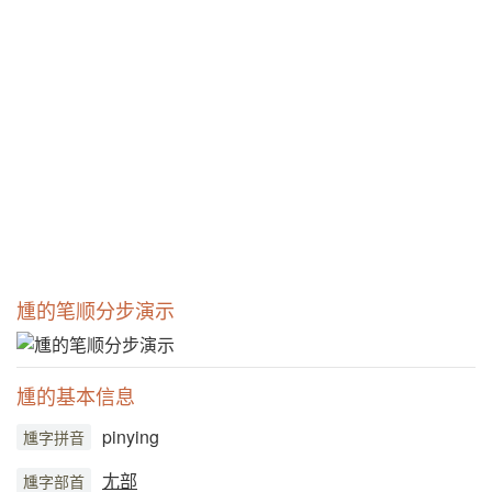
尰的笔顺分步演示
尰的基本信息
pinying
尰字拼音
尢部
尰字部首