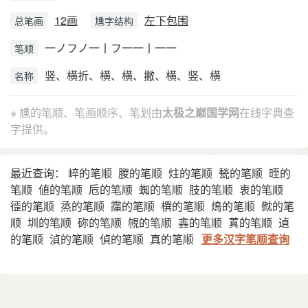
12画
左下包围
总笔画
尰字结构
一ノフノ一丨フ一一丨一一
笔顺
竖、横折、横、横、撇、横、竖、横
名称
※ 尰的笔顺、笔画顺序、笔划由
太极之巅国学网
在线字典查
字提供。
最近查询：
崪的笔顺
朡的笔顺
炷的笔顺
甃的笔顺
晊的
笔顺
値的笔顺
卮的笔顺
蜘的笔顺
肢的笔顺
衷的笔顺
徰的笔顺
烝的笔顺
䨯的笔顺
㯢的笔顺
䲴的笔顺
㓄的笔
顺
圳的笔顺
䂧的笔顺
覙的笔顺
錱的笔顺
蒖的笔顺
遉
的笔顺
湞的笔顺
偵的笔顺
真的笔顺
更多汉字笔顺查询