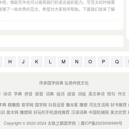
作吧，借助写作也可以提高我们的语言组织能力。写范文的时候需
整理了一些优秀的范文，希望对大家有所帮助，下面我们就来了解
H
J
K
L
M
N
O
P
Q
传承国学经典 弘扬传统文化
句
诗词
字典
拼音
部首
词典
组词
成语
词组
英文单词
短句
作文
字典
精雕图
易学网
国学网
抖音运营
雕龙客
雕塑
河北生活网
好书推荐
培训
苗木网
雕塑网
好玩的手机游戏推荐
汉语词典
中国机械网
美文欣赏
Copyright © 2022-2024
太极之巅国学网
|
冀ICP备2023006999号