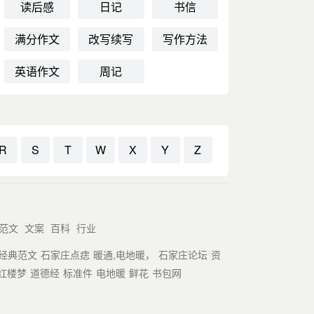
读后感
日记
书信
满分作文
改写续写
写作方法
英语作文
周记
R
S
T
W
X
Y
Z
范文
文案
百科
行业
经典范文
石家庄点痣
暖通,电地暖，
石家庄论坛
资
红楼梦
道德经
标准件
电地暖
鲜花
书包网