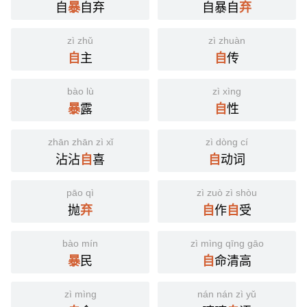
国语辞典
自
自弃
自暴自
暴
弃
自暴自弃
[ zì bào zì qì ]
zì zhǔ
zì zhuàn
主
传
自
自
⒈ 本指言行违背仁义。语本后多指自甘堕落，不求上进。
《孟子·离娄上》：「自暴者，不可与有言也；自弃
引
bào lù
zì xìng
者，不可与有为也。言非礼义，谓之自暴也；吾身不
露
性
暴
自
能居仁由义，谓之自弃也。仁，人之安宅也；义，人
之正路也。旷安宅而弗居，舍正路而不由，哀哉！」
zhān zhān zì xǐ
zì dòng cí
《红楼梦·第四八回》：「探春黛玉都笑道：『谁不是
沾沾
喜
动词
自
自
顽，难道我们是认真作诗呢。若说我们认真成了诗，
出了这园子，把人的牙还笑倒了呢！』宝玉道：『这
pāo qì
zì zuò zì shòu
也算自暴自弃了。』」
抛
作
受
弃
自
自
《文明小史·第一二回》：「今诸君不勉图进步，忽然
半途而废起来，不但对不住某君，而且亦自暴自弃太
bào mín
zì mìng qīng gāo
甚！」
民
命清高
暴
自
自惭形秽 妄自菲薄
近
发奋图强 力求上进 力争上游 自高自大 自强不息 妄自
反
zì mìng
nán nán zì yǔ
尊大