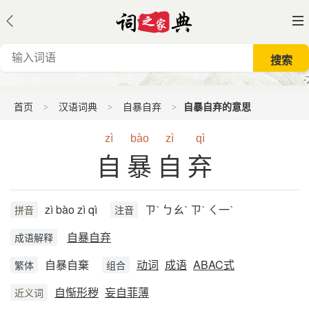
首页
汉语词典
自暴自弃
自暴自弃的意思
zì
bào
zì
qì
自暴自弃
zì bào zì qì
ㄗˋ ㄅㄠˋ ㄗˋ ㄑ一ˋ
拼音
注音
自暴自弃
成语解释
自暴自棄
动词
成语
ABAC式
繁体
组合
自惭形秽
妄自菲薄
近义词