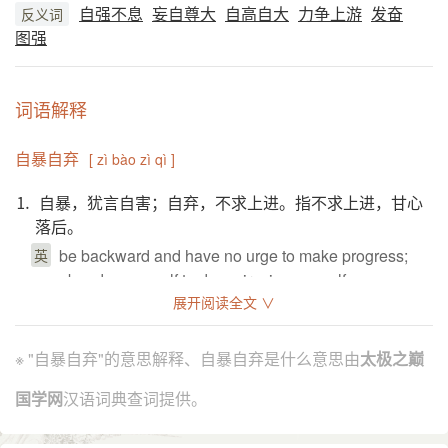
自强不息
妄自尊大
自高自大
力争上游
发奋
反义词
图强
词语解释
自暴自弃
[ zì bào zì qì ]
⒈ 自暴，犹言自害；自弃，不求上进。指不求上进，甘心
落后。
be backward and have no urge to make progress;
英
abandon oneself to despair; give oneself up as
hopeless;
展开阅读全文 ∨
引证解释
※ "自暴自弃"的意思解释、自暴自弃是什么意思由
太极之巅
⒈ 见“自暴自弃”。见“自暴自弃”。
国学网
汉语词典查词提供。
谓自甘堕落，不求进取。语出《孟子·离娄上》：“自
引
暴者，不可与有言也；自弃者，不可与有为也。言非