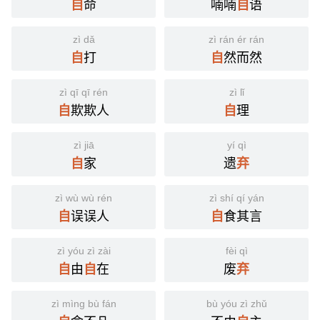
命
喃喃
语
自
自
分字解释
zì dǎ
zì rán ér rán
打
然而然
自
自
zì
bào pù
zì
qì
自
暴
自
弃
zì qī qī rén
zì lǐ
欺欺人
理
自
自
zì jiā
yí qì
家
遗
自
弃
zì wù wù rén
zì shí qí yán
误误人
食其言
自
自
zì yóu zì zài
fèi qì
由
在
废
自
自
弃
zì mìng bù fán
bù yóu zì zhǔ