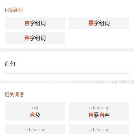
礼义，谓之自暴也；吾身不能居仁由义，谓之自弃
词语组词
也。”
《朱子语类》卷一一八：“即此可见其无志，甘於自暴
字组词
字组词
自
暴
自弃，过孰大焉。”
《红楼梦》第四八回：“宝玉 道：‘这也算自暴自弃
字组词
弃
了。前儿我在外头和相公们商画儿，他们听见咱们起
诗社，求我把稿子给他们瞧瞧，我就写了几首给他们
看看；谁不是真心叹服？’”
造句
亦作“自暴自弃”、“自甘暴弃”。 章炳麟 《演说录》：
“近来有一种 欧 化主义的人，总説 中国 人比西洋人所
差甚远，所以自甘暴弃，説 中国 必定灭亡，黄种必
定剿絶。”
鲁迅 《热风·随感录六十二》：“我们更不要借了‘天下
相关词语
无公理，无人道’这些话，遮盖自暴自弃的行为。”
亦省作“自暴弃”。 清 纪昀 《阅微草堂笔记·槐西杂志
zì jí
zì bào zì qì
二》：“讲学家崖岸过峻，使人甘於自暴弃，皆自沽己
及
暴
弃
自
自
自
名，视世道人心如膜外耳。”
zì bào zì qì
zì bào zì qì