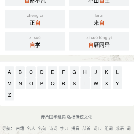
命不凡
不由
主
自
自
zhèng zì
lái zì
正
来
自
自
zì xué
zì cuò tóng yì
学
厝同异
自
自
A
B
C
D
E
F
G
H
J
K
L
M
N
O
P
Q
R
S
T
W
X
Y
Z
传承国学经典 弘扬传统文化
导航：
古籍
名人
名句
诗词
字典
拼音
部首
词典
组词
成语
词