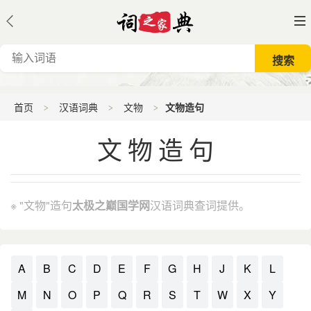
首页
汉语词典
文物
文物造句
文物造句
※ "文物"造句
太极之巅国学网
汉语词典查词提供。
A
B
C
D
E
F
G
H
J
K
L
M
N
O
P
Q
R
S
T
W
X
Y