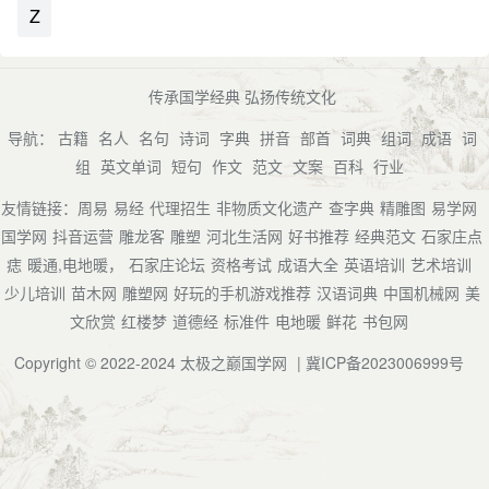
Z
传承国学经典 弘扬传统文化
导航：
古籍
名人
名句
诗词
字典
拼音
部首
词典
组词
成语
词
组
英文单词
短句
作文
范文
文案
百科
行业
友情链接：
周易
易经
代理招生
非物质文化遗产
查字典
精雕图
易学网
国学网
抖音运营
雕龙客
雕塑
河北生活网
好书推荐
经典范文
石家庄点
痣
暖通,电地暖，
石家庄论坛
资格考试
成语大全
英语培训
艺术培训
少儿培训
苗木网
雕塑网
好玩的手机游戏推荐
汉语词典
中国机械网
美
文欣赏
红楼梦
道德经
标准件
电地暖
鲜花
书包网
Copyright © 2022-2024
太极之巅国学网
|
冀ICP备2023006999号