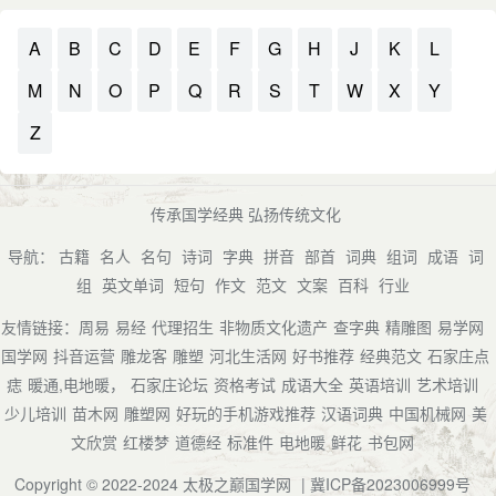
A
B
C
D
E
F
G
H
J
K
L
M
N
O
P
Q
R
S
T
W
X
Y
Z
传承国学经典 弘扬传统文化
导航：
古籍
名人
名句
诗词
字典
拼音
部首
词典
组词
成语
词
组
英文单词
短句
作文
范文
文案
百科
行业
友情链接：
周易
易经
代理招生
非物质文化遗产
查字典
精雕图
易学网
国学网
抖音运营
雕龙客
雕塑
河北生活网
好书推荐
经典范文
石家庄点
痣
暖通,电地暖，
石家庄论坛
资格考试
成语大全
英语培训
艺术培训
少儿培训
苗木网
雕塑网
好玩的手机游戏推荐
汉语词典
中国机械网
美
文欣赏
红楼梦
道德经
标准件
电地暖
鲜花
书包网
Copyright © 2022-2024
太极之巅国学网
|
冀ICP备2023006999号