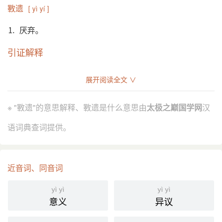
斁遗
[ yì yí ]
⒈ 厌弃。
引证解释
⒈ 厌弃。
展开阅读全文 ∨
唐 韩愈 《郓州溪堂诗》：“公在中流，左《诗》右
引
《书》，无我斁遗，比邦是庥。”
※ "斁遗"的意思解释、斁遗是什么意思由
太极之巅国学网
汉
分字解释
语词典查词提供。
yì dù
yí
斁
遗
近音词、同音词
yì yì
yì yì
意义
异议