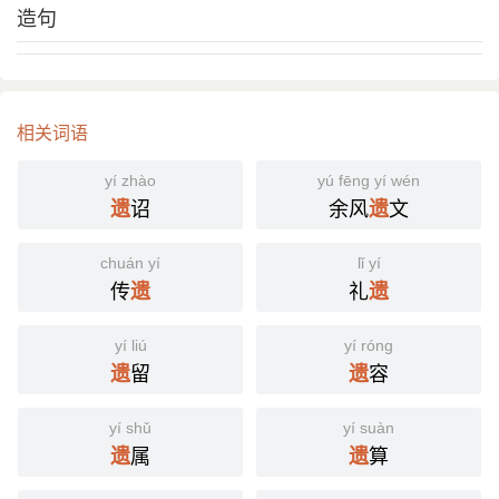
造句
相关词语
yí zhào
yú fēng yí wén
诏
余风
文
遗
遗
chuán yí
lǐ yí
传
礼
遗
遗
yí liú
yí róng
留
容
遗
遗
yí shǔ
yí suàn
属
算
遗
遗