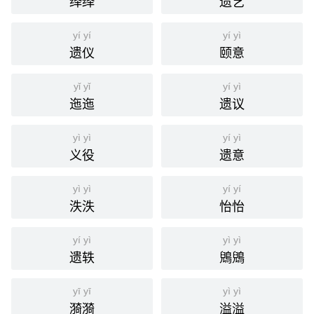
绎绎
遗艺
yí yí
yí yì
遗仪
颐意
yǐ yǐ
yí yì
迤迤
遗议
yì yì
yí yì
义役
遗意
yì yì
yí yí
泆泆
怡怡
yí yì
yì yì
遗轶
鶂鶂
yī yī
yì yì
漪漪
溢溢