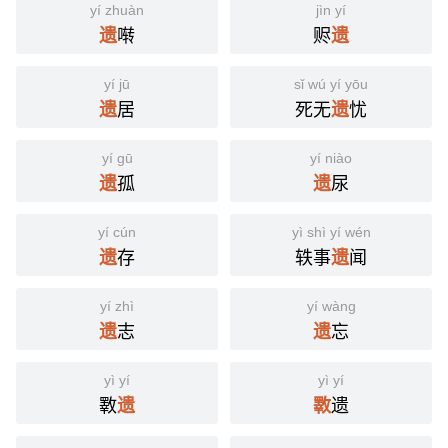
yí zhuàn
jìn yí
啭
赆
遗
遗
yí jū
sǐ wú yí yōu
居
死无
忧
遗
遗
yí gū
yí niào
孤
尿
遗
遗
yí cún
yì shì yí wén
存
轶事
闻
遗
遗
yí zhì
yí wàng
志
忘
遗
遗
yì yí
yì yí
斁
遗
遗
斁