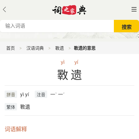
首页
汉语词典
斁遗
斁遗的意思
yì
yí
斁遗
yì yí
一ˋ 一ˊ
拼音
注音
斁遺
繁体
词语解释