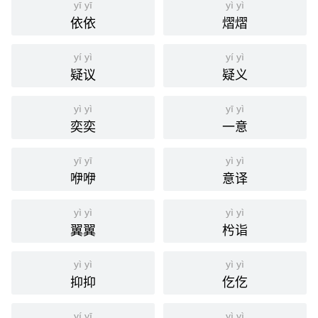
yī yī
yì yì
依依
熠熠
yí yì
yí yì
疑议
疑义
yì yì
yī yì
奕奕
一意
yī yī
yì yì
咿咿
意译
yì yì
yì yì
翼翼
枍诣
yì yì
yì yì
抑抑
仡仡
yí yī
yì yì