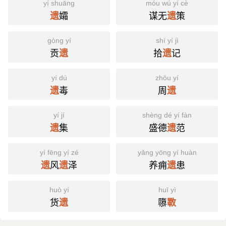
yí shuāng
móu wú yí cè
孀
谋无
策
遗
遗
gòng yí
shí yí jì
贡
拾
记
遗
遗
yí dú
zhōu yí
毒
周
遗
遗
yí jí
shèng dé yí fàn
集
盛德
范
遗
遗
yí fēng yí zé
yǎng yōng yí huàn
风
泽
养痈
患
遗
遗
遗
huò yí
huī yì
货
隳
遗
斁