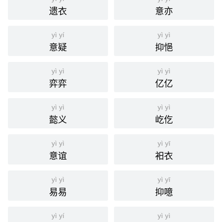
遗衣
意亦
yì yí
yì yì
意疑
抑悒
yì yì
yì yì
弈弈
亿亿
yì yì
yì yì
懿义
屹仡
yì yì
yì yī
意谊
衵衣
yì yì
yì yī
易易
抑噫
yì yí
yì yì