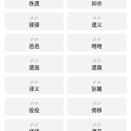
佚遗
抑亦
yì yì
yí yì
驿驿
遗义
yì yì
yì yì
邑邑
呭呭
yí yǐ
yí yì
遗迤
遗裔
yì yì
yí yí
译义
狋觺
yì yì
yǐ yí
役役
倚移
yì yì
yí yì