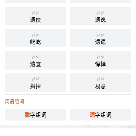
yí yì
yí yì
遗佚
遗逸
yì yì
yí yí
屹屹
遗遗
yí yí
yì yì
遗宜
怿怿
yī yī
yì yì
揖揖
易意
词语组词
字组词
字组词
斁
遗