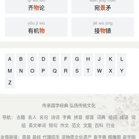
qí wù lùn
wǎn jǐng máo
齐
论
宛
矛
物
景
yǒu jī wù
jiē wù jìng
有机
接
镜
物
物
A
B
C
D
E
F
G
H
J
K
L
M
N
O
P
Q
R
S
T
W
X
Y
Z
传承国学经典 弘扬传统文化
导航：
古籍
名人
名句
诗词
字典
拼音
部首
词典
组词
成语
词
组
英文单词
短句
作文
范文
文案
百科
行业
友情链接：
周易
易经
代理招生
非物质文化遗产
查字典
精雕图
易学网