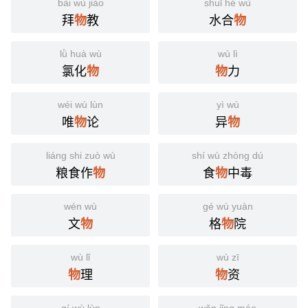
bài wù jiào
shuǐ hé wù
拜
教
水合
物
物
lǜ huà wù
wù lì
氯化
力
物
物
wéi wù lùn
yì wù
唯
论
异
物
物
liáng shi zuò wù
shí wù zhòng dú
粮食作
食
中毒
物
物
wén wù
gé wù yuàn
文
格
院
物
物
wù lǐ
wù zī
理
资
物
物