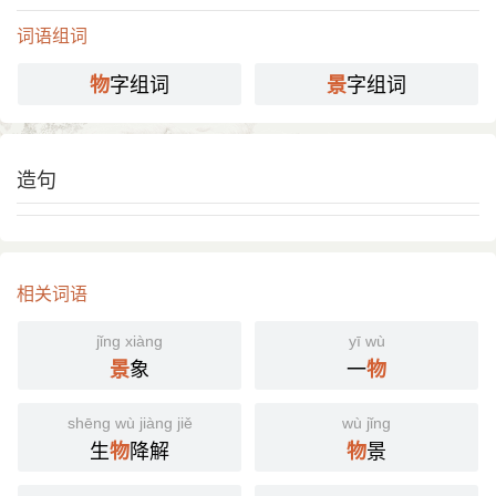
词语组词
字组词
字组词
物
景
造句
相关词语
jǐng xiàng
yī wù
象
一
景
物
shēng wù jiàng jiě
wù jǐng
生
降解
景
物
物