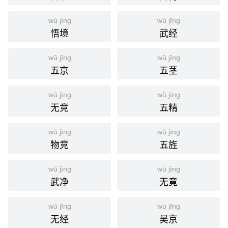
wù jìng
wǔ jīng
悟境
武经
wǔ jīng
wǔ jīng
五京
五茎
wú jìng
wǔ jīng
无竞
五精
wù jìng
wǔ jīng
物竞
五旌
wǔ jìng
wú jìng
武净
无竟
wú jīng
wú jīng
无经
吴京