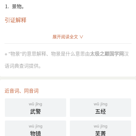
⒈ 景物。
引证解释
⒈ 景物。
展开阅读全文 ∨
五代 王周 《过武宁县》诗：“行过 武寧县，初晴物景
引
和。”
※ "物景"的意思解释、物景是什么意思由
太极之巅国学网
汉
宋 梅尧臣 《答水丘》诗：“时雨乍晴，物景鲜丽。”
宋 楼钥 《王成之给事囿山堂》诗：“主人意轩豁，物
语词典查词提供。
景供旷快。”
分字解释
近音词、同音词
wù
jǐng yǐng
物
景
wǔ jǐng
wǔ jīng
武警
五经
wù jìng
wú jīng
物镜
芜菁