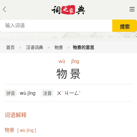
首页
汉语词典
物景
物景的意思
wù
jǐng
物景
wù jǐng
ㄨˋ ㄐ一ㄥˇ
拼音
注音
词语解释
物景
[ wù jǐng ]