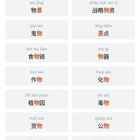
wù jǐng
zhàn lüè wù zī
物
战略
资
景
物
guǐ wù
jǐng diǎn
鬼
点
物
景
shí wù liàn
wù qì
食
链
器
物
物
zuò wù
huà wù
作
化
物
物
zhí wù yuán
dú wù
植
园
毒
物
物
huò wù
gōng wù
货
公
物
物