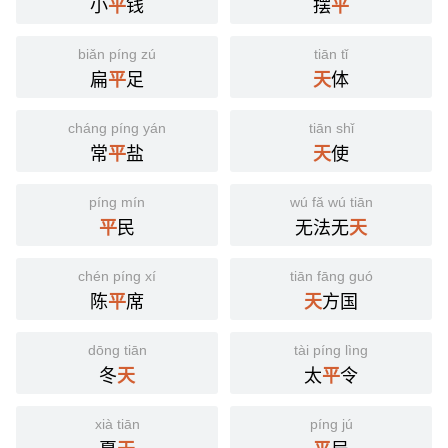
小
钱
摆
平
平
biǎn píng zú
tiān tǐ
扁
足
体
平
天
cháng píng yán
tiān shǐ
常
盐
使
平
天
píng mín
wú fǎ wú tiān
民
无法无
平
天
chén píng xí
tiān fāng guó
陈
席
方国
平
天
dōng tiān
tài píng lìng
冬
太
令
天
平
xià tiān
píng jú