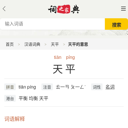
首页
汉语词典
天平
天平的意思
tiān
píng
天平
tiān píng
ㄊ一ㄢ ㄆ一ㄥˊ
名词
拼音
注音
词性
平衡 均衡 天平
港台
词语解释