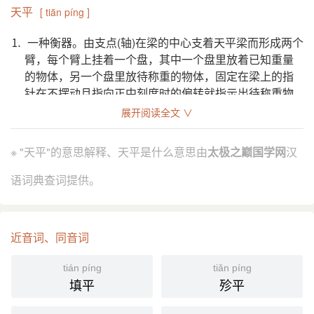
天平
[ tiān píng ]
⒈ 一种衡器。由支点(轴)在梁的中心支着天平梁而形成两个
臂，每个臂上挂着一个盘，其中一个盘里放着已知重量
的物体，另一个盘里放待称重的物体，固定在梁上的指
针在不摆动且指向正中刻度时的偏转就指示出待称重物
体的重量。
展开阅读全文 ∨
weighing scales; balance;
英
※ "天平"的意思解释、天平是什么意思由
太极之巅国学网
汉
引证解释
语词典查词提供。
⒈ 衡器。杠杆两头悬以盘，一盘置所称物，一盘置砝码，
以称物体。现代天平灵敏度甚高，多用于实验室等。
元 无名氏 《陈州粜米》第一折：“拿来上天平弹着，
引
近音词、同音词
少少少，你这银子则十四两。”
《儒林外史》第三二回：“而今这银子在这里，拿天平
tián píng
tiǎn píng
来请少爷当面兑。”
填平
殄平
⒉ 泛指衡量的标准、尺度。