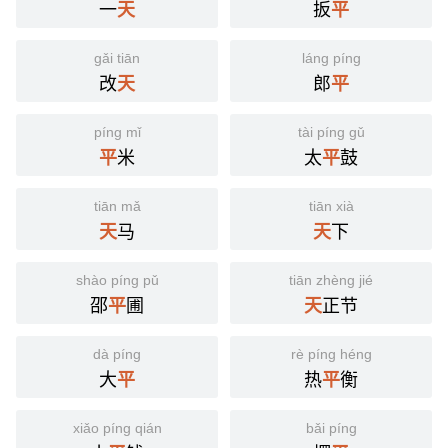
一
扳
天
平
分字解释
gǎi tiān
láng píng
tiān
píng
改
郎
天
平
天
平
píng mǐ
tài píng gǔ
米
太
鼓
平
平
tiān mǎ
tiān xià
马
下
天
天
shào píng pǔ
tiān zhèng jié
邵
圃
正节
平
天
dà píng
rè píng héng
大
热
衡
平
平
xiǎo píng qián
bǎi píng