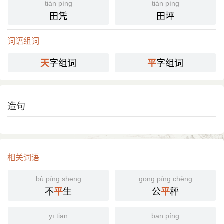
tián píng
tián píng
艾青 《＜艾青诗选＞自序》：“人人心中都有一架衡
引
田凭
田坪
量语言的天平。”
词语组词
国语辞典
字组词
字组词
天
平
天平
[ tiān píng ]
⒈ 衡量较轻物品的器具。直柱上支著一横杆，杆的两端各
悬挂一个小盘，一边放置物品，一边放置砝码。当两端
造句
呈平衡状态时，累计砝码重量，即可求得物重。
⒉ 天无变异。
《魏书·卷三六·李顺传》：「各秉文而经武，故天平
引
相关词语
而地成。」
英语
scales (to weigh things)​
bù píng shēng
gōng píng chèng
不
生
公
秤
平
平
德语
Waage
法语
balance
yī tiān
bān píng