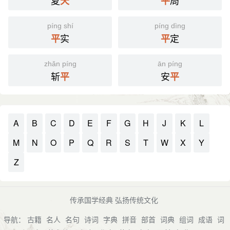
夏
局
天
平
píng shí
píng dìng
实
定
平
平
zhǎn píng
ān píng
斩
安
平
平
A
B
C
D
E
F
G
H
J
K
L
M
N
O
P
Q
R
S
T
W
X
Y
Z
传承国学经典 弘扬传统文化
导航：
古籍
名人
名句
诗词
字典
拼音
部首
词典
组词
成语
词