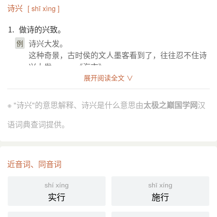
诗兴
[ shī xìng ]
⒈ 做诗的兴致。
诗兴大发。
例
这种奇景，古时侯的文人墨客看到了，往往忍不住诗
兴大发。——《海市》
展开阅读全文 ∨
pegasus; poetic inspiration;
英
引证解释
※ "诗兴"的意思解释、诗兴是什么意思由
太极之巅国学网
汉
⒈ 作诗、吟诗的兴致或情绪。
语词典查词提供。
唐 韦应物 《夜偶诗客操公作》诗：“多谢非 玄度，聊
引
将诗兴同。”
《红楼梦》第七六回：“你看这里这等人声嘈杂，有何
近音词、同音词
诗兴？”
巴金 《雪》第一章：“张科长 看见半山的红叶不觉发
shí xíng
shī xíng
了诗兴，吟出了两句 唐 诗。”
实行
施行