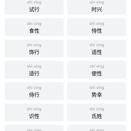
国语辞典
shì xíng
shí xīng
试行
时兴
诗兴
[ shī xìng ]
shí xìng
shì xìng
⒈ 作诗的兴致。
食性
恃性
宋·陆游〈春日绝句〉五首之一：「吏来屡败哦诗兴，
引
雨作常妨载酒行。」
shì xíng
shì xìng
《红楼梦·第七六回》：「你看这里这等人声嘈杂，有
饰行
适性
何诗兴？」
shì xíng
shǐ xìng
分字解释
适行
使性
shī
xīng xìng
诗
兴
shì xíng
shì xìng
侍行
势幸
shí xìng
shì xìng
识性
氏姓
shí xīng
shì xíng