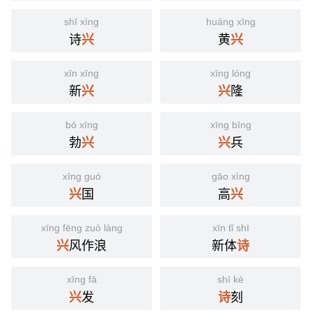
shī xìng
huáng xīng
诗
黄
兴
兴
xīn xīng
xīng lóng
新
隆
兴
兴
bó xīng
xīng bīng
勃
兵
兴
兴
xīng guó
gāo xìng
国
高
兴
兴
xīng fēng zuò làng
xīn tǐ shī
风作浪
新体
兴
诗
xīng fā
shī kè
发
刻
兴
诗