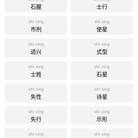
石腥
士行
shì xíng
shǐ xīng
市刑
使星
shì xīng
shì xíng
适兴
式型
shì xìng
shí xīng
士姓
石星
shī xìng
shī xīng
失性
诗星
shī xíng
shì xíng
失行
示形
shī xíng
shī xíng