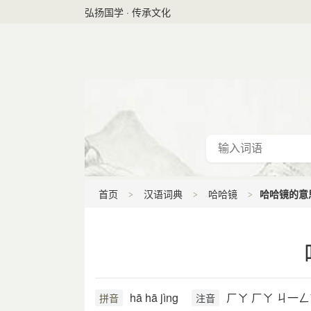
弘扬国学 · 传承文化
首页
汉语词典
哈哈镜
哈哈镜的意
hā hā jìng
ㄏㄚ ㄏㄚ ㄐ一ㄥ
拼音
注音