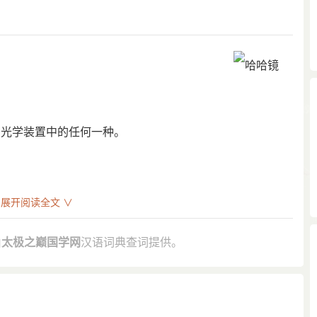
种光学装置中的任何一种。
展开阅读全文 ∨
象奇形怪状，引人发笑，故名。
种说法，都象是哈哈镜里照事物，夸张到了荒诞的程度。”
由
太极之巅国学网
汉语词典查词提供。