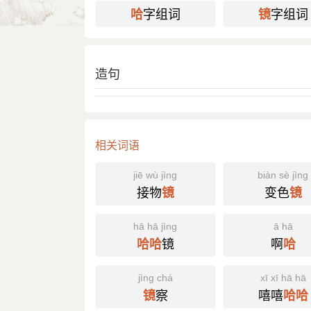
字组词
字组词
哈
镜
⒈ 用凹凸玻璃做成的镜子。照起来能扭曲
分字解释
造句
hā hǎ hà
hā hǎ hà
jìng
哈
哈
镜
相关词语
jiē wù jìng
biàn sè jìng
接物
变色
镜
镜
hā hā jìng
ā hā
镜
啊
哈
哈
哈
jìng chá
xī xī hā hā
察
嘻嘻
镜
哈
哈