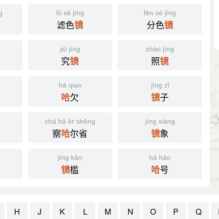
g
lǜ sè jìng
fēn sè jìng
滤色
分色
镜
镜
jiū jìng
zhào jìng
究
照
镜
镜
hā qian
jìng zǐ
欠
子
哈
镜
g
chá hā ěr shěng
jìng xiàng
察
尔省
象
哈
镜
jìng kǎn
hā hào
槛
号
镜
哈
H
J
K
L
M
N
O
P
Q