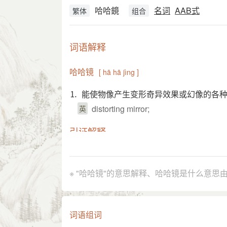
哈哈鏡
名词
AAB式
繁体
组合
词语解释
哈哈镜
[ hā hā jìng ]
⒈ 能使物像产生变形奇异效果或幻像的各
distorting mirror;
英
引证解释
⒈ 用凹凸不平的玻璃做成的镜子，镜中形
秦牧 《长街灯语·寄北方》：“这两
引
※ "哈哈镜"的意思解释、哈哈镜是什么意思
国语辞典
词语组词
哈哈镜
[ hā hā jìng ]