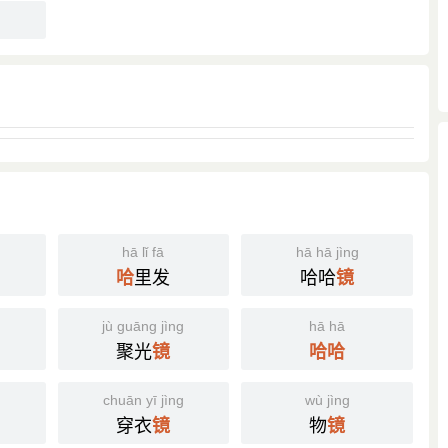
影像或呈相奇形怪状，引人发笑。
hā lǐ fā
hā hā jìng
里发
哈哈
哈
镜
jù guāng jìng
hā hā
聚光
镜
哈
哈
chuān yī jìng
wù jìng
穿衣
物
镜
镜