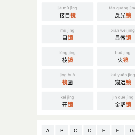
jiē mù jìng
fǎn guāng jìn
接目
反光
镜
镜
mù jìng
xiǎn wēi jìng
目
显微
镜
镜
léng jìng
huǒ jìng
棱
火
镜
镜
jìng huà
kuī yuǎn jìn
画
窥远
镜
镜
kāi jìng
jīn què jìng
开
金鹊
镜
镜
A
B
C
D
E
F
G