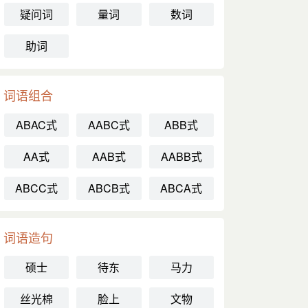
疑问词
量词
数词
助词
词语组合
ABAC式
AABC式
ABB式
AA式
AAB式
AABB式
ABCC式
ABCB式
ABCA式
词语造句
硕士
待东
马力
丝光棉
脸上
文物