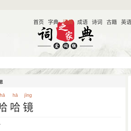
首页
字典
词典
成语
诗词
古籍
英
思
hā
hā
jìng
哈哈镜
ˋ