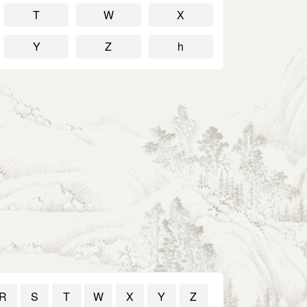
T
W
X
Y
Z
h
R
S
T
W
X
Y
Z