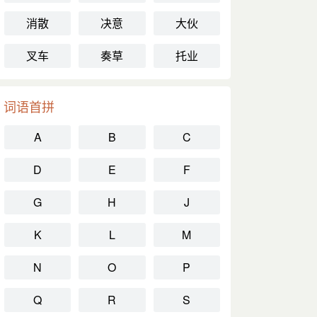
消散
决意
大伙
叉车
奏草
托业
词语首拼
A
B
C
D
E
F
G
H
J
K
L
M
N
O
P
Q
R
S