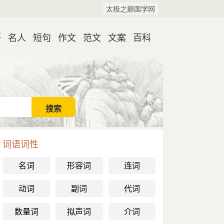
太极之巅国学网
语
名人
短句
作文
范文
文案
百科
词语词性
名词
形容词
连词
动词
副词
代词
数量词
拟声词
介词