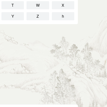
T
W
X
Y
Z
h