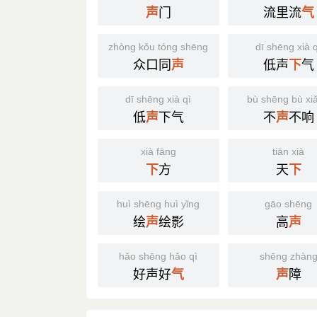
门
流里流
声
气
zhòng kǒu tóng shēng
dī shēng xià q
众口同
低声
气
声
下
dī shēng xià qì
bù shēng bù xi
低
下气
不
不响
声
声
xià fāng
tiān xià
方
天
下
下
huì shēng huì yǐng
gāo shēng
绘
绘影
高
声
声
hǎo shēng hǎo qì
shēng zhàn
好声好
障
气
声