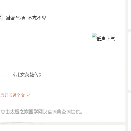
趾高气扬
不亢不卑
词
。——《儿女英雄传》
展开阅读全文 ∨
意思由
太极之巅国学网
汉语词典查词提供。
人，在 寳玉 跟前低声下气的伏侍劝慰。”
对人这样低声下气说话，现在我求你可怜可怜我，这个家我再