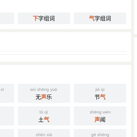
打碗，嫂嫂比鸡骂狗，自己还是该低声下气哩，还是该再和她
字组词
字组词
下
气
客》：「房德被抢白了这两句，满面羞惭。事在无奈，只得老
亏你的气力，感激不尽。』」
人，虽然在宝玉跟前低声下气的伏侍劝慰，宝玉竟是不懂。」
xī
wú shēng yuè
jié qì
无
乐
节
声
气
tǔ qì
shēng wén
土
闻
气
声
shēn xià
gē shēng