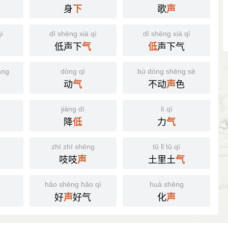
身
歌
下
声
ì
dī shēng xià qì
dī shēng xià qì
低声下
声下气
气
低
ǎng
dòng qì
bù dòng shēng sè
动
不动
色
气
声
jiàng dī
lì qì
降
力
低
气
zhī zhī shēng
tǔ lǐ tǔ qì
吱吱
土里土
声
气
g
hǎo shēng hǎo qì
huà shēng
好
好气
化
声
声