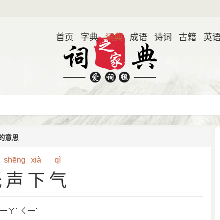
首页
字典
词典
成语
诗词
古籍
英
的意思
shēng
xià
qì
低声下气
一ㄚˋ ㄑ一ˋ