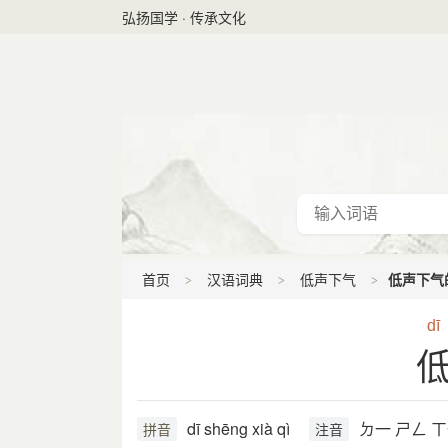
弘扬国学 · 传承文化
首页
汉语词典
低声下气
低声下气
dī
dī shēng xià qì
ㄉ一 ㄕㄥ ㄒ
拼音
注音