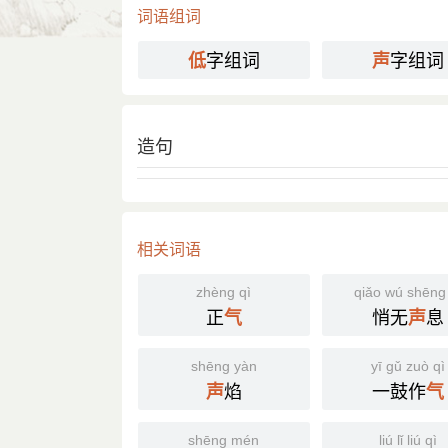
也忍受不住了。”
词语组词
赵树理 《三里湾》十八：“婆婆摔锅
们闹起来呢？”
字组词
字组词
低
声
国语辞典
低声下气
造句
[ dī shēng xià qì ]
⒈ 因谦卑或惧怕而顺从小心。
《醒世恒言·卷三〇·李汧公穷邸遇侠
引
著脸，低声下气道：『娘子，一向深
相关词语
《红楼梦·第九五回》：「只苦了袭
不亢不卑 趾高气扬
反
zhèng qì
qiǎo wú shēng 
正
悄无
息
气
声
分字解释
shēng yàn
yī gǔ zuò qì
dī
shēng
xià
qì
焰
一鼓作
声
气
低
声
下
气
shēng mén
liú lǐ liú qì