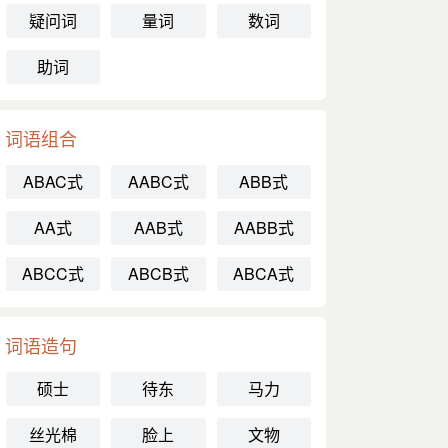
疑问词
量词
数词
助词
词语组合
ABAC式
AABC式
ABB式
AA式
AAB式
AABB式
ABCC式
ABCB式
ABCA式
词语造句
硕士
待东
马力
丝光棉
脸上
文物