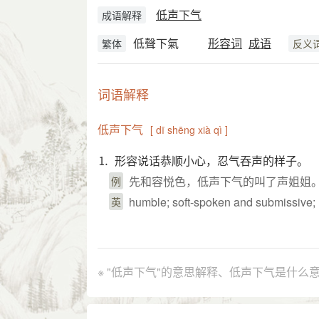
低声下气
成语解释
低聲下氣
形容词
成语
繁体
反义
词语解释
低声下气
[ dī shēng xià qì ]
⒈ 形容说话恭顺小心，忍气吞声的样子。
先和容悦色，低声下气的叫了声姐姐
例
humble; soft-spoken and submissive;
英
引证解释
⒈ 形容恭顺小心的样子。
※ "低声下气"的意思解释、低声下气是什么
《红楼梦》第九五回：“这里只苦了 袭
引
曹禺 《雷雨》第四幕：“我从来不肯