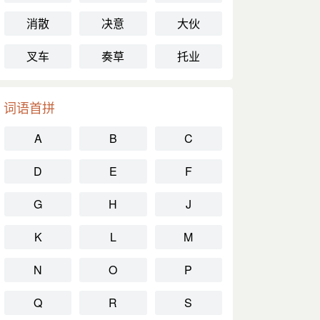
消散
决意
大伙
叉车
奏草
托业
词语首拼
A
B
C
D
E
F
G
H
J
K
L
M
N
O
P
Q
R
S