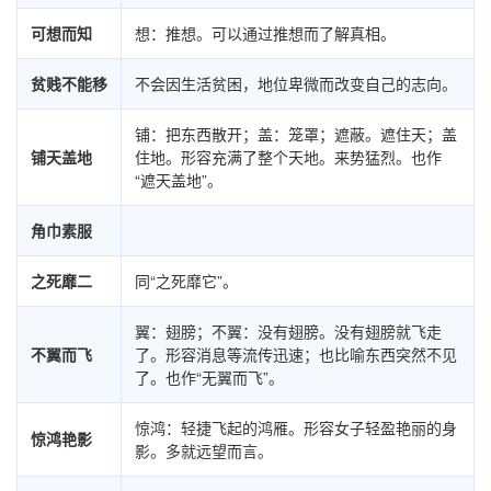
可想而知
想：推想。可以通过推想而了解真相。
贫贱不能移
不会因生活贫困，地位卑微而改变自己的志向。
铺：把东西散开；盖：笼罩；遮蔽。遮住天；盖
铺天盖地
住地。形容充满了整个天地。来势猛烈。也作
“遮天盖地”。
角巾素服
之死靡二
同“之死靡它”。
翼：翅膀；不翼：没有翅膀。没有翅膀就飞走
不翼而飞
了。形容消息等流传迅速；也比喻东西突然不见
了。也作“无翼而飞”。
惊鸿：轻捷飞起的鸿雁。形容女子轻盈艳丽的身
惊鸿艳影
影。多就远望而言。