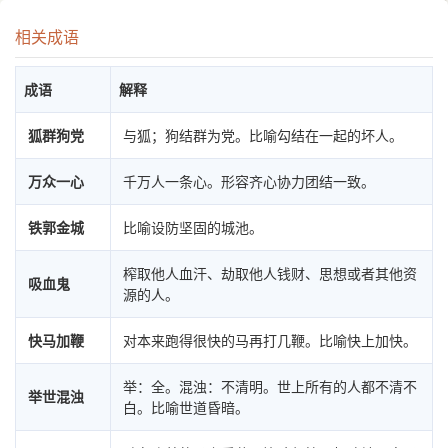
相关成语
成语
解释
狐群狗党
与狐；狗结群为党。比喻勾结在一起的坏人。
万众一心
千万人一条心。形容齐心协力团结一致。
铁郭金城
比喻设防坚固的城池。
榨取他人血汗、劫取他人钱财、思想或者其他资
吸血鬼
源的人。
快马加鞭
对本来跑得很快的马再打几鞭。比喻快上加快。
举：全。混浊：不清明。世上所有的人都不清不
举世混浊
白。比喻世道昏暗。