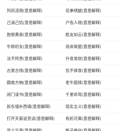
近义词
不共戴天
列风淫雨(意思解释)
花拳绣腿(意思解释)
反义词
铁哥们
己溺己饥(意思解释)
户告人晓(意思解释)
英语
implacable enemy（sworn foe）
抱恨黄泉(意思解释)
胜友如云(意思解释)
日语
非常な仇同士，目(め)かたき
德语
geschworener Feind
牛郎织女(意思解释)
迭床架屋(意思解释)
法语
ennemi mortel,juré,archarné
法不阿贵(意思解释)
升官发财(意思解释)
古里古怪(意思解释)
饥不择食(意思解释)
字义分解
圆凿方枘(意思解释)
老牛舐犊(意思解释)
sǐ
duì
tóu tou
死
对
头
闭门读书(意思解释)
千里命驾(意思解释)
拆东墙补西墙(意思解释)
现实主义(意思解释)
打开天窗说亮话(意思解释)
有机可乘(意思解释)
背义忘恩(意思解释)
断子绝孙(意思解释)