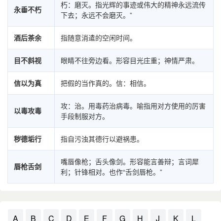
朽：磨灭。指光辉的事迹或伟大的精神永远流传
永垂不朽
下去；永远不会磨灭。”
酒后茶余
指随意消遣的空闲时间。
目不斜视
眼睛不往旁边看。形容目光庄重；神情严肃。
信以为真
把假的当作真的。信：相信。
攻：治。用毒药治病毒。喻指用对方使用的厉害
以毒攻毒
手段制服对方。
秽德垢行
指自污浊其德行以避祸患。
嘴唇像枪；舌头像剑。形容能言善辩；言词犀
唇枪舌剑
利；针锋相对。也作“舌剑唇枪。”
A
B
C
D
E
F
G
H
J
K
L