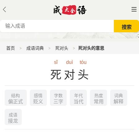
首页
成语词典
死对头
死对头的意思
sǐ
duì
tóu
死对头
结构
感情
字数
年代
热度
词典
偏正式
贬义
三字
当代
常用
解释
成语
接龙