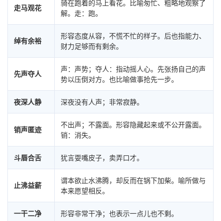
骑在跑着的马上看花。比喻匆忙、粗略地观察了
走马观花
解。走：跑。
形容态度从容，不慌不忙的样子。后也指能力、
绰有余裕
财力足够而有剩余。
声：声势；夺人：指动摇人心。先张扬自己的声
先声夺人
势以压倒对方。也比喻做事抢先一步。
夜深人静
深夜没有人声；非常寂静。
不出声；不露面。形容隐藏起来或不公开露面。
销声匿迹
销：消失。
斗唇合舌
犹言耍嘴皮子，卖弄口才。
谓本欲止水沸腾，却反而在锅下加柴。喻所做与
止沸益薪
本来愿望相反。
一干二净
形容非常干净；也表示一点儿也不剩。