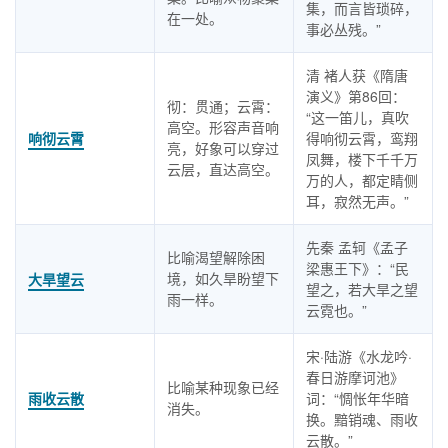
集，而言皆琐碎，
在一处。
事必丛残。”
清 褚人获《隋唐
演义》第86回：
彻：贯通；云霄：
“这一笛儿，真吹
高空。形容声音响
响彻云霄
得响彻云霄，鸾翔
亮，好象可以穿过
凤舞，楼下千千万
云层，直达高空。
万的人，都定睛侧
耳，寂然无声。”
先秦 孟轲《孟子
比喻渴望解除困
梁惠王下》：“民
境，如久旱盼望下
大旱望云
望之，若大旱之望
雨一样。
云霓也。”
宋·陆游《水龙吟·
春日游摩诃池》
比喻某种现象已经
雨收云散
词：“惆怅年华暗
消失。
换。黯销魂、雨收
云散。”