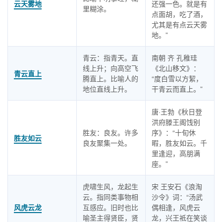
云天雾地
还强一色。就是有
里糊涂。
点面胡，吃了酒，
尤其是有点云天雾
地。”
青云：指青天。直
南朝 齐 孔稚珪
线上升；向高空飞
《北山移文》：
青云直上
腾直上。比喻人的
“度白雪以方絜，
地位直线上升。
干青云而直上。”
唐·王勃《秋日登
洪府滕王阁饯别
胜友：良友。许多
序》：“十旬休
胜友如云
良友聚集一处。
暇，胜友如云。千
里逢迎，高朋满
座。”
虎啸生风，龙起生
宋 王安石《浪淘
云。指同类事物相
沙令》词：“汤武
风虎云龙
互感应。旧时也比
偶相逢，风虎云
喻圣主得贤臣，贤
龙，兴王袛在笑谈