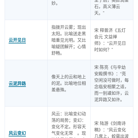
妙。
石，高义薄云
天。”
指拨开云雾；现出
宋 释普济《五灯
太阳。比喻送走黑
会元 文益禅
云开见日
暗重见光明。又比
师》：“云开见日
喻疑团解开；心情
时如何？”
舒畅。
宋·陈亮《与辛幼
安殿撰书》：“亮
像天上的云和地上
空闲没可做时，每
的泥。比喻地位相
云泥异路
念临安相聚之适，
差悬殊。
而一别遽如许，云
泥异路又如许。
风云：比喻变幻动
荡的局势；变幻：
宋 陆游《剑南诗
变化不定。形容天
稿》：“风云变化
风云变幻
气变化无常 。现
几席上，蛟鼋出波