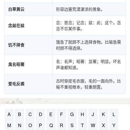
白草黄云
形容边塞荒漠凄凉的景象。
念：思念；记念；兹：此；这个。念
念兹在兹
念不忘某件事。
饿急了就顾不上选择食物。比喻急需
饥不择食
时顾不得选择。
名：名声；昭著：显著；明显。坏名
臭名昭著
声谁都知道。
古时穿皮毛衣服，毛的一面向外。比
爱毛反裘
喻不重视根本，轻重倒置。
A
B
C
D
E
F
G
H
J
K
L
M
N
O
P
Q
R
S
T
W
X
Y