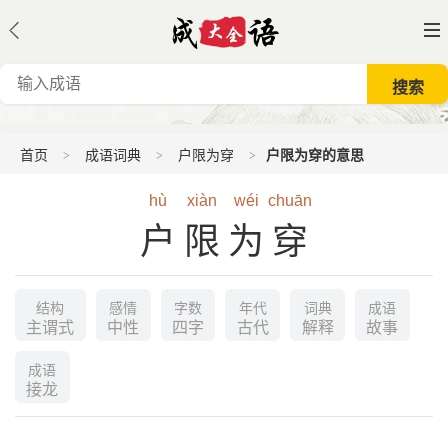
首页
成语词典
户限为穿
户限为穿的意思
hù
xiàn
wéi
chuān
户限为穿
结构
感情
字数
年代
词典
成语
主谓式
中性
四字
古代
解释
故事
成语
接龙