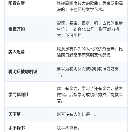
阳春白雪
性较高难度较大的歌曲；后来泛指高
深的；不通俗的文学艺术。
雷霆：暴雷；霹雳；钧：古代的重量
雷霆万钧
单位；一钧合15公斤。形容威力极
大；不可阻挡。
原意是有作为的人也将逐渐衰老。比
美人迟暮
喻因日趋衰落而感到悲伤怨恨。
自以为聪明反而被聪明耽误或妨害
聪明反被聪明误
了。
优：有余力，学习了还有余力，就去
学而优则仕
做官。后指学习成绩优秀然后提拔当
官。
天下第一
形容没有人能比得上。
手不释书
犹手不释卷。