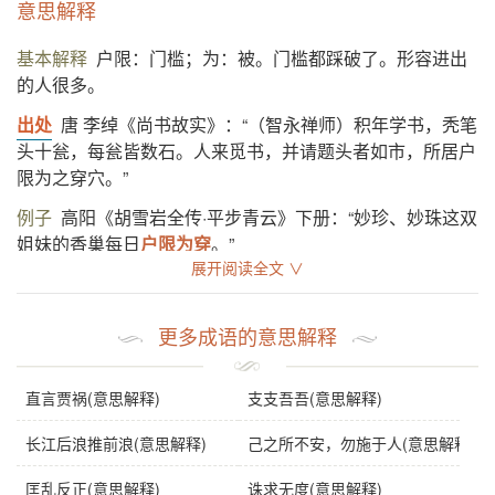
意思解释
基本解释
户限：门槛；为：被。门槛都踩破了。形容进出
的人很多。
出处
唐 李绰《尚书故实》：“（智永禅师）积年学书，秃笔
头十瓮，每瓮皆数石。人来觅书，并请题头者如市，所居户
限为之穿穴。”
例子
高阳《胡雪岩全传·平步青云》下册：“妙珍、妙珠这双
姐妹的香巢每日
户限为穿
。”
展开阅读全文 ∨
基础信息
更多成语的意思解释
拼音
hù xiàn wéi chuān
注音
ㄏㄨˋ ㄒ一ㄢˋ ㄨㄟˊ ㄔㄨㄢ
直言贾祸(意思解释)
支支吾吾(意思解释)
繁体
户限為穿
长江后浪推前浪(意思解释)
己之所不安，勿施于人(意思解释)
感情
户限为穿
是中性词。
匡乱反正(意思解释)
诛求无度(意思解释)