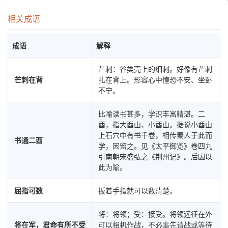
相关成语
成语
解释
芒刺：谷类壳上的细刺。好像有芒刺
芒刺在背
扎在背上。形容心中惶恐不安、坐卧
不宁。
比喻读书甚多，学识丰富精湛。二
酉，指大酉山、小酉山。据说小酉山
上石穴中有书千卷，相传秦人于此而
书通二酉
学，因留之。见《太平御览》卷四九
引南朝宋盛弘之《荆州记》。后因以
此为喻。
屈指可数
扳着手指就可以数清楚。
将：将领；受：接受。将领远征在外
将在军，君命有所不受
可以相机作战，不必事先请战或等待