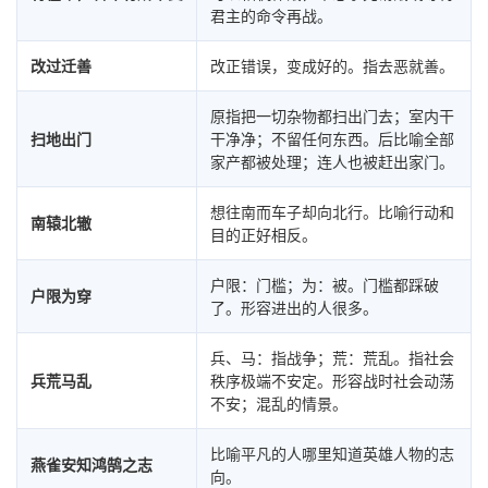
君主的命令再战。
改过迁善
改正错误，变成好的。指去恶就善。
原指把一切杂物都扫出门去；室内干
扫地出门
干净净；不留任何东西。后比喻全部
家产都被处理；连人也被赶出家门。
想往南而车子却向北行。比喻行动和
南辕北辙
目的正好相反。
户限：门槛；为：被。门槛都踩破
户限为穿
了。形容进出的人很多。
兵、马：指战争；荒：荒乱。指社会
兵荒马乱
秩序极端不安定。形容战时社会动荡
不安；混乱的情景。
比喻平凡的人哪里知道英雄人物的志
燕雀安知鸿鹄之志
向。