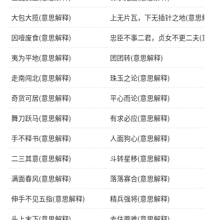
用法
主谓式；作宾语；形容进出的人很多。
大包大揽(意思解释)
上无片瓦，下无插针之地(意思解释)
近义词
门庭若市
因噎废食(意思解释)
忠臣不事二君，贞女不更二夫(意思解
英语
threshold worn low by visitors (an endless flow of
visitors)
夷为平地(意思解释)
团团转(意思解释)
走南闯北(意思解释)
珠玉之论(意思解释)
字义分解
奇货可居(意思解释)
平心而论(意思解释)
hù
xiàn
wéi wèi
chuān
户
限
为
穿
舞刀跃马(意思解释)
有求必应(意思解释)
手不释书(意思解释)
人面狗心(意思解释)
二三其意(意思解释)
斗转星移(意思解释)
满面春风(意思解释)
落落寡合(意思解释)
伸手不见五指(意思解释)
精兵强将(意思解释)
头上末下(意思解释)
去住两难(意思解释)