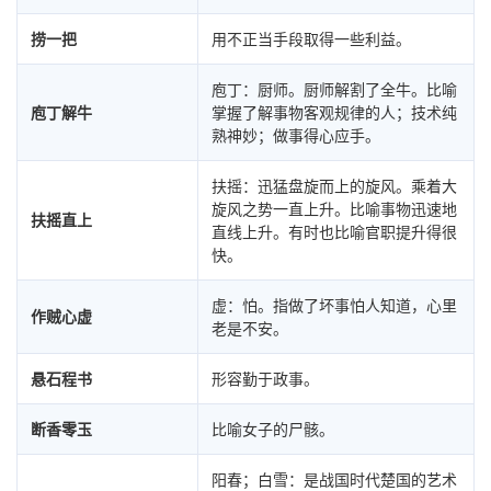
捞一把
用不正当手段取得一些利益。
庖丁：厨师。厨师解割了全牛。比喻
庖丁解牛
掌握了解事物客观规律的人；技术纯
熟神妙；做事得心应手。
扶摇：迅猛盘旋而上的旋风。乘着大
旋风之势一直上升。比喻事物迅速地
扶摇直上
直线上升。有时也比喻官职提升得很
快。
虚：怕。指做了坏事怕人知道，心里
作贼心虚
老是不安。
悬石程书
形容勤于政事。
断香零玉
比喻女子的尸骸。
阳春；白雪：是战国时代楚国的艺术