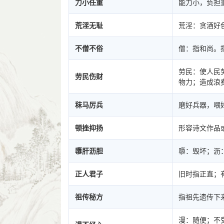
力小任重
能力小，负担
荒淫无耻
荒淫：贪酒好
不僧不俗
僧：指和尚。
劳民：使人民
劳民伤财
物力；造成浪
秣马厉兵
磨好兵器，喂
顿挫抑扬
形容诗文作品
隳肝沥胆
隳：毁坏；沥
正人君子
旧时指正直；
祖传秘方
指祖先遗传下
漫：随便；不