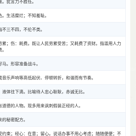
重。犹言力不胜任。
色。生活糜烂；不知羞耻。
指不三不四，不伦不类。
劳累；伤：耗费。既让人民劳累受苦；又耗费了资财。指滥用人力
费。
好马。形容准备战斗。
或音乐声响等高低起伏、停顿转折，和谐而有节奏。
：液体往下滴。比喻待人忠心耿耿，赤诚无比。
有道德的人物。现多用来讽刺假装正经的人。
来的秘密配方。
受约束；经心：在意；留心。说话办事不用心考虑；随随便便；不