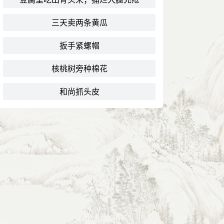
三天卖两条黄瓜
扳手紧螺帽
核桃树旁种棉花
和尚抓头皮