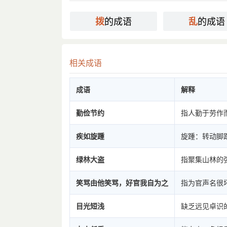
的成语
的成语
拨
乱
相关成语
成语
解释
勤俭节约
指人勤于劳作
疾如旋踵
旋踵：转动脚
绿林大盗
指聚集山林的
笑骂由他笑骂，好官我自为之
指为官声名很
目光短浅
缺乏远见卓识