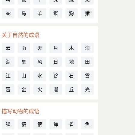
蛇
马
羊
猴
狗
猪
关于自然的成语
云
雨
天
月
木
海
湖
星
风
日
地
田
江
山
水
谷
石
雪
雷
金
火
潮
丘
光
描写动物的成语
狐
猿
狼
蝉
雀
鱼