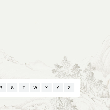
R
S
T
W
X
Y
Z