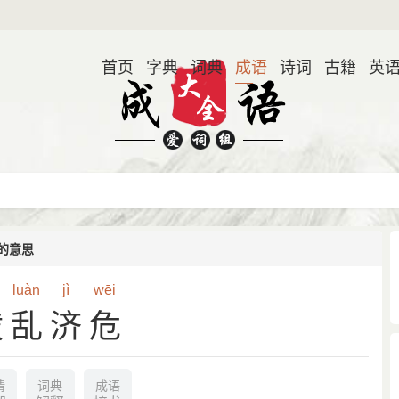
首页
字典
词典
成语
诗词
古籍
英
的意思
luàn
jì
wēi
拨乱济危
情
词典
成语