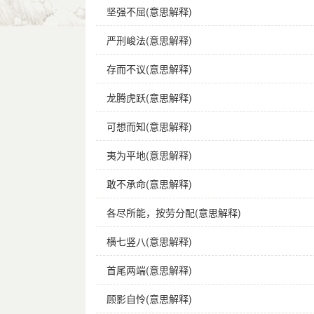
坚强不屈(意思解释)
字义分解
严刑峻法(意思解释)
bō
luàn
jì jǐ
wēi
拨
乱
济
危
存而不议(意思解释)
龙腾虎跃(意思解释)
可想而知(意思解释)
夷为平地(意思解释)
敢不承命(意思解释)
各尽所能，按劳分配(意思解释)
横七竖八(意思解释)
首尾两端(意思解释)
顾影自怜(意思解释)