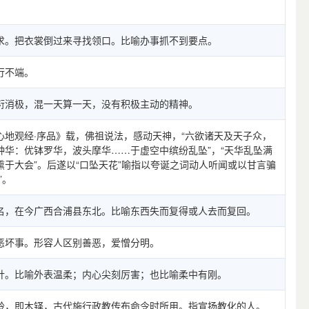
求。把衣裳倒过来寻找领口。比喻办事抓不到要点。
行不端。
衍消极，混一天算一天，没有积极主动的精神。
心地观经·序品》载，佛祖说法，感动天神，“六欲诸天及天子众，
种华：优钵罗华，波头摩华……于虚空中缤纷乱坠”，“天华乱坠满
熏于大会”。后遂以“口坠天花”喻指以夸诞之词动人听闻或以甘言骗
”。
名，在今广西合浦县东北。比喻东西失而复得或人去而复回。
恶坏事。形容人区别善恶，爱憎分明。
针。比喻外表温柔；内心尖刻厉害；也比喻柔中有刚。
铃，即木铎，古代施行政教传布命令时所用。指宣扬教化的人。