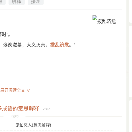
般
解释
接龙
时”。
兴，谗谀滋蔓，大义灭亲，
拨乱济危
。”
展开阅读全文 ∨
多成语的意思解释
鬼怕恶人(意思解释)