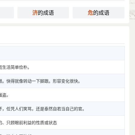
的成语
的成语
济
危
而生活简单俭朴。
跟。快得就像转动一下脚跟。形容变化很快。
强盗。
坏，任凭人们笑骂，还是泰然自若当自己的官。
的、只顾眼前利益的性质或状态