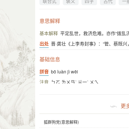
联合式
褒义
四字
古代
一
意思解释
基本解释
平定乱世，救济危难。亦作“拨乱济
出处
晋·龚壮《上李寿封事》：“管、蔡既
基础信息
拼音
bō luàn jì wēi
注音
ㄅㄛ ㄌㄨㄢˋ ㄐ一ˋ ㄨㄟ
繁体
撥亂濟危
感情
拨乱济危
是褒义词。
更
用法
作谓语、定语；指人力挽狂澜。
狐群狗党(意思解释)
近义词
拨乱济时