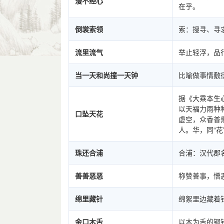
漫不经心
在乎。
倒裳索领
索：搜寻、寻
流里流气
举止轻浮，品
当一天和尚撞一天钟
比喻做事情敷
据《大乘本生
以天福力雨种
口坠天花
虚空，众香普
人。华，同“花
珠还合浦
合浦：汉代郡
善善恶恶
称赞善事，憎
绵里藏针
绵絮里边藏着
金口木舌
以木为舌的铜