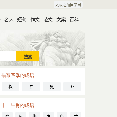
太极之巅国学网
语
名人
短句
作文
范文
文案
百科
描写四季的成语
秋
春
夏
冬
十二生肖的成语
鸡
鼠
牛
虎
兔
龙