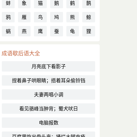
蚌
象
猫
鹅
鹤
鹊
鸦
雁
鸟
鸠
熊
鲸
蜗
燕
鹰
蚕
龟
狸
成语歇后语大全
月亮底下看影子
捏着鼻子哄眼睛；捂着耳朵偷铃铛
夫妻两唱小调
看见骆峰当肿背；蜀犬吠日
电脑报数
豆腐里吃出骨头来；捅烂大腿充疮