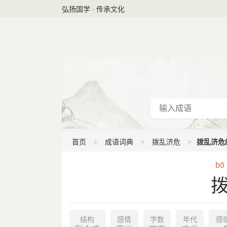
弘扬国学 · 传承文化
首页
成语词典
拨乱济危
拨乱济危
bō
结构
感情
字数
年代
感