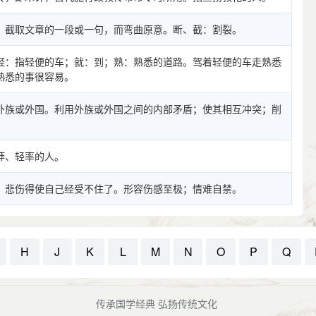
，截取文章的一段或一句，而弯曲原意。断、截：割裂。
轻：指轻便的车；就：到；熟：熟悉的道路。驾着轻便的车走熟悉
熟悉的事很容易。
外族或外国。利用外族或外国之间的内部矛盾；使其相互冲突；削
莽、轻率的人。
。悲伤得使自己经受不住了。形容伤感至极；情难自禁。
H
J
K
L
M
N
O
P
Q
传承国学经典 弘扬传统文化