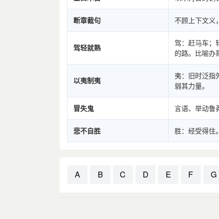
断章截句
不顾上下文义
驾：赶马车；
驾轻就熟
的路。比喻办
夷：旧时泛指
以夷制夷
弱其力量。
冒失鬼
言语、举动鲁
悲不自胜
胜：经受得住
A
B
C
D
E
F
G