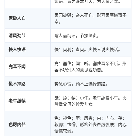
饰语。意为乘龙升天，为天帝之宾。
家园被毁；亲人死亡。形容家庭惨遭不
家破人亡
幸。
清风劲节
喻人品纯洁，节操坚贞。
快人快语
快：爽利；直爽。爽快人说爽快话。
充：塞住；闻：听。塞住耳朵不听。形
充耳不闻
容不听别人的意见或劝告。
慌不择路
势急心慌，顾不上选择道路。
舐：舔；犊：小牛。老牛舔着小牛。比
老牛舐犊
喻做父母的怜爱儿女。
色：神色；历：历害；内：内心。荏：
色厉内荏
软弱；怯懦。形容外表严厉强硬；内心
怯懦软弱。