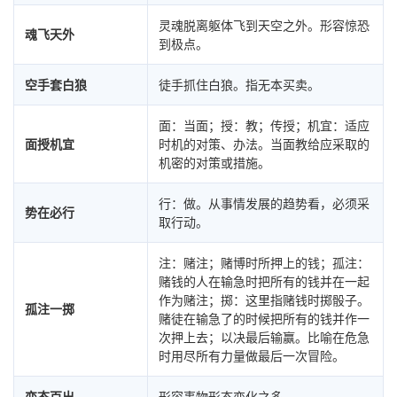
灵魂脱离躯体飞到天空之外。形容惊恐
魂飞天外
到极点。
空手套白狼
徒手抓住白狼。指无本买卖。
面：当面；授：教；传授；机宜：适应
面授机宜
时机的对策、办法。当面教给应采取的
机密的对策或措施。
行：做。从事情发展的趋势看，必须采
势在必行
取行动。
注：赌注；赌博时所押上的钱；孤注：
赌钱的人在输急时把所有的钱并在一起
作为赌注；掷：这里指赌钱时掷骰子。
孤注一掷
赌徒在输急了的时候把所有的钱并作一
次押上去；以决最后输赢。比喻在危急
时用尽所有力量做最后一次冒险。
变态百出
形容事物形态变化之多。