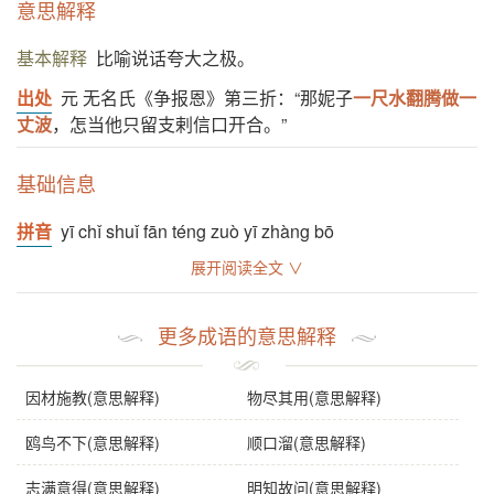
意思解释
基本解释
比喻说话夸大之极。
出处
元 无名氏《争报恩》第三折：“那妮子
一尺水翻腾做一
丈波
，怎当他只留支剌信口开合。”
基础信息
拼音
yī chǐ shuǐ fān téng zuò yī zhàng bō
展开阅读全文 ∨
注音
一 ㄔˇ ㄕㄨㄟˇ ㄈㄢ ㄊㄥˊ ㄗㄨㄛˋ 一 ㄓㄤˋ ㄅㄛ
繁体
一尺水飜騰做一丈波
更多成语的意思解释
感情
一尺水翻腾做一丈波
是中性词。
用法
作定语、宾语、分句；指夸张。
因材施教(意思解释)
物尽其用(意思解释)
近义词
一尺水翻腾做百丈波
鸥鸟不下(意思解释)
顺口溜(意思解释)
字义分解
志满意得(意思解释)
明知故问(意思解释)