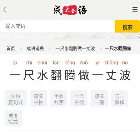
首页
成语词典
一尺水翻腾做一丈波
一尺水翻腾做
一丈波的意思
yī
chǐ
shuǐ
fān
téng
zuò
yī
zhàng
bō
一尺水翻腾做一丈波
结构
感情
字数
年代
感情
词典
复句式
中性
九字
古代
一般
解释
成语
接龙