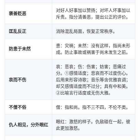
对好人好事加以赞扬；对坏人坏事加以
褒善贬恶
斥责。指分清善恶，提出公正的评价。
匡乱反正
消除混乱局面，恢复正常秩序。
患：灾祸；未然：没有这样，指尚未形
防患于未然
成。防止事故或祸害于尚未发生之前。
哀：悲哀；伤：伤害；妨害；悲痛过
分。①感情适度；悲哀而不过度伤心。
哀而不伤
后用来形容诗歌；音乐等含优雅哀调；
却又感情适度而不过分；具有中和美。
②比喻言行适度或无伤大雅。
不僧不俗
僧：指和尚。指不三不四，不伦不类。
眼红：激怒的样子。仇敌碰在一起，彼
仇人相见，分外眼红
此更加激怒。