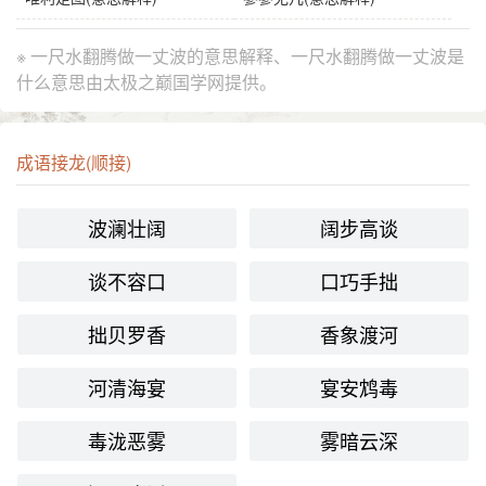
※ 一尺水翻腾做一丈波的意思解释、一尺水翻腾做一丈波是
什么意思由太极之巅国学网提供。
成语接龙(顺接)
波澜壮阔
阔步高谈
谈不容口
口巧手拙
拙贝罗香
香象渡河
河清海宴
宴安鸩毒
毒泷恶雾
雾暗云深