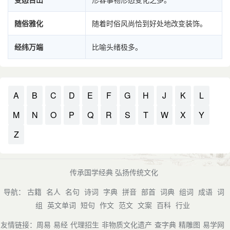
随俗雅化
随着时俗风尚恰到好处地改变装饰。
经纬万端
比喻头绪极多。
A
B
C
D
E
F
G
H
J
K
L
M
N
O
P
Q
R
S
T
W
X
Y
Z
传承国学经典 弘扬传统文化
导航：
古籍
名人
名句
诗词
字典
拼音
部首
词典
组词
成语
词
组
英文单词
短句
作文
范文
文案
百科
行业
友情链接：
周易
易经
代理招生
非物质文化遗产
查字典
精雕图
易学网