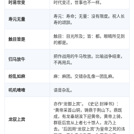
时易世变
时代变迁，世事也不一样。
寿元：寿命；无量：没有限度。祝人长
寿元无量
寿的颂辞。
触目：目光所及；皆：都。眼睛所见到
触目皆是
的都是。
把作战用的牛马牧放。比喻战争结束，
归马放牛
不再用兵。
纷乱如麻
麻：麻团。交错杂乱像一团乱麻。
叽叽喳喳
语音杂乱。
亦作“龙御上宾”。《史记·封禅书》：
“黄帝采首山铜，铸鼎于荆山下。鼎既
成，有龙垂胡涘下迎黄帝。黄帝上骑，
龙驭上宾
群臣后宫从上者七十馀人，龙乃上
去。”后因用“龙驭上宾”为皇帝之死的讳