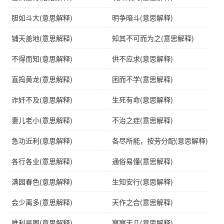
胆如斗大(意思解释)
明争暗斗(意思解释)
yī
chǐ chě
shuǐ
fān
téng
zuò
yī
zhàng
bō
一
尺
水
翻
腾
做
一
丈
波
铺天盖地(意思解释)
知其不可而为之(意思解释)
不得而知(意思解释)
供不应求(意思解释)
直捣黄龙(意思解释)
困而不学(意思解释)
诈奸不及(意思解释)
生死有命(意思解释)
妻儿老小(意思解释)
不治之症(意思解释)
急功近利(意思解释)
各尽所能，按劳分配(意思解释)
各行各业(意思解释)
通俗易懂(意思解释)
满园春色(意思解释)
生知安行(意思解释)
会少离多(意思解释)
天作之合(意思解释)
唯利是图(意思解释)
寥寥无几(意思解释)