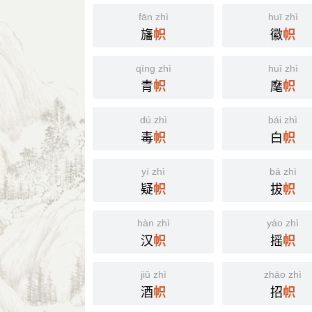
fān zhì
huī zhì
旛
徽
帜
帜
qīng zhì
huī zhì
青
麾
帜
帜
dú zhì
bái zhì
毒
白
帜
帜
yí zhì
bá zhì
疑
拔
帜
帜
hàn zhì
yáo zhì
汉
摇
帜
帜
jiǔ zhì
zhāo zhì
酒
招
帜
帜