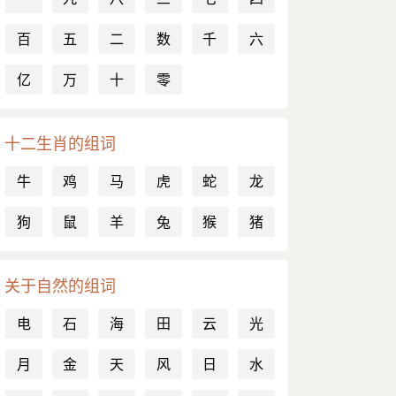
百
五
二
数
千
六
亿
万
十
零
十二生肖的组词
牛
鸡
马
虎
蛇
龙
狗
鼠
羊
兔
猴
猪
关于自然的组词
电
石
海
田
云
光
月
金
天
风
日
水