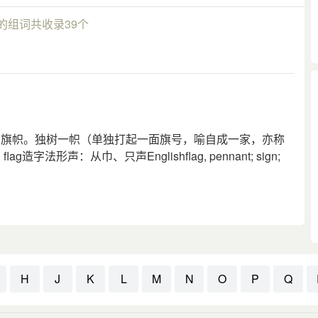
的组词共收录39个
子：旗帜。独树一帜（单独打起一面旗号，喻自成一家，亦称
字法形声：从巾、只声Englishflag, pennant; sign;
H
J
K
L
M
N
O
P
Q