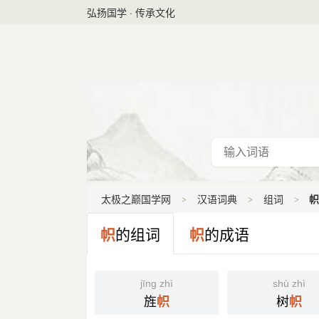
弘扬国学 · 传承文化
太极之巅国学网
汉语词典
组词
帜
帜
的组词
帜
的成语
jīng zhì
shù zhì
旌
树
帜
帜