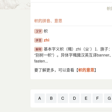
帜
帜的拼音、意思
帜
汉字
zhì
拼音
基本字义帜（幟）zhì（ㄓˋ）⒈ 旗
解释
“别树一帜”）。异体字幟旘汉英互译banner、flag造
fasten...
要了解更多，可以查看【
帜的意思
】
A
B
C
D
E
F
G