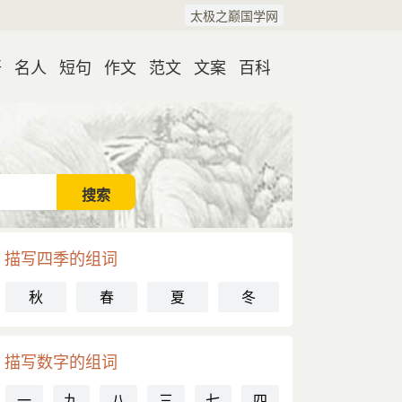
太极之巅国学网
语
名人
短句
作文
范文
文案
百科
描写四季的组词
秋
春
夏
冬
描写数字的组词
一
九
八
三
七
四