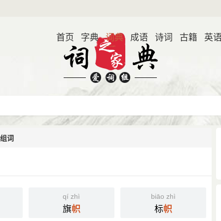
首页
字典
词典
成语
诗词
古籍
英
组词
qí zhì
biāo zhì
旗
标
帜
帜