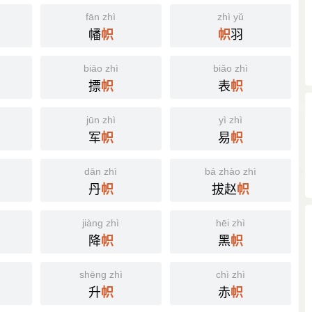
fān zhì
zhì yǔ
幡
羽
帜
帜
biāo zhì
biǎo zhì
摽
表
帜
帜
jūn zhì
yì zhì
军
易
帜
帜
dān zhì
bá zhào zhì
丹
拔赵
帜
帜
jiàng zhì
hēi zhì
降
黑
帜
帜
shēng zhì
chì zhì
升
赤
帜
帜