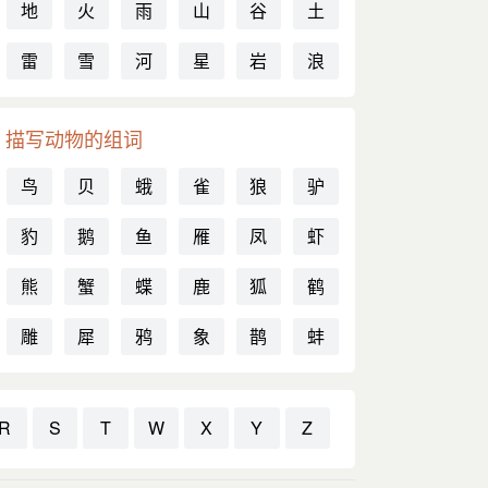
地
火
雨
山
谷
土
雷
雪
河
星
岩
浪
描写动物的组词
鸟
贝
蛾
雀
狼
驴
豹
鹅
鱼
雁
凤
虾
熊
蟹
蝶
鹿
狐
鹤
雕
犀
鸦
象
鹊
蚌
R
S
T
W
X
Y
Z