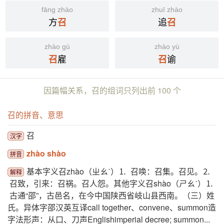
fāng zhào
zhuī zhào
方
追
召
召
zhào gù
zhào yù
雇
谕
召
召
因篇幅关系，召的组词只列出前 100 个
召的拼音、意思
召
汉字
zhào shào
拼音
基本字义召zhào（ㄓㄠˋ）⒈ 召唤：召集。召见。⒉
解释
召致，引来：召祸。召人怨。其他字义召shào（ㄕㄠˋ）⒈
古通“邵”，古邑名，在今中国陕西省岐山县西南。（三）姓
氏。异体字邵汉英互译call together、convene、summon造
字法形声：从口、刀声Englishimperial decree; summon...