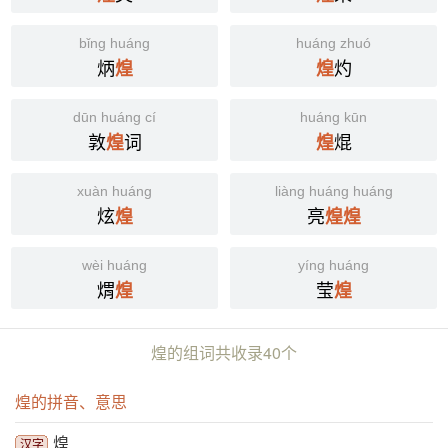
bǐng huáng
huáng zhuó
炳
灼
煌
煌
dūn huáng cí
huáng kūn
敦
词
焜
煌
煌
xuàn huáng
liàng huáng huáng
炫
亮
煌
煌
煌
wèi huáng
yíng huáng
煟
莹
煌
煌
煌的组词共收录40个
煌的拼音、意思
煌
汉字