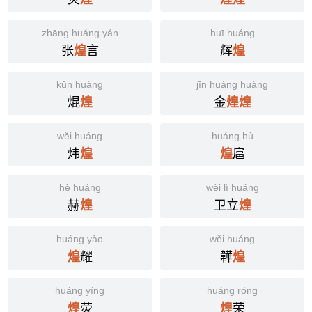
zhāng huáng yán
huī huáng
张
言
辉
煌
煌
kūn huáng
jīn huáng huáng
焜
金
煌
煌
煌
wěi huáng
huáng hù
炜
扈
煌
煌
hè huáng
wèi lì huáng
赫
卫立
煌
煌
huáng yào
wěi huáng
耀
韡
煌
煌
huáng yíng
huáng róng
荧
荣
煌
煌