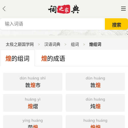
太极之巅国学网
汉语词典
组词
煌组词
煌
的组词
煌
的成语
dūn huáng shì
dūn huáng
敦
市
敦
煌
煌
huáng yì
dùn huáng
熠
炖
煌
煌
yíng huáng
huáng huáng
荧
煌
煌
煌