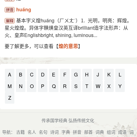
huáng
拼音
基本字义煌huáng（ㄏㄨㄤˊ）⒈ 光明，明亮：辉煌。
解释
星火煌煌。异体字䪄熿皇汉英互译brilliant造字法形声：从
火、皇声Englishbright, shining, luminous...
要了解更多，可以查看【
煌的意思
】
A
B
C
D
E
F
G
H
J
K
L
M
N
O
P
Q
R
S
T
W
X
Y
Z
传承国学经典 弘扬传统文化
导航：
古籍
名人
名句
诗词
字典
拼音
部首
词典
组词
成语
词