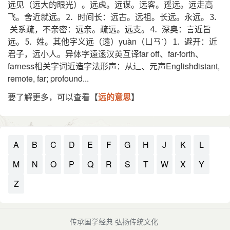
远见（远大的眼光）。远虑。远谋。远客。遥远。远走高
飞。舍近就远。⒉ 时间长：远古。远祖。长远。永远。⒊
关系疏，不亲密：远亲。疏远。远支。⒋ 深奥：言近旨
远。⒌ 姓。其他字义远（遠）yuàn（ㄩㄢˋ）⒈ 避开：近
君子，远小人。异体字遠逺汉英互译far off、far-forth、
farness相关字词近造字法形声：从辶、元声Englishdistant,
remote, far; profound...
要了解更多，可以查看【
远的意思
】
A
B
C
D
E
F
G
H
J
K
L
M
N
O
P
Q
R
S
T
W
X
Y
Z
传承国学经典 弘扬传统文化